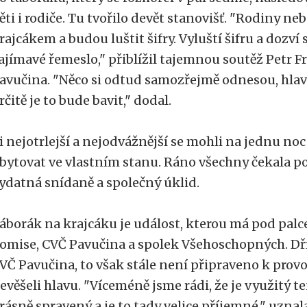
ěti i rodiče. Tu tvořilo devět stanovišť. "Rodiny ne
rajcákem a budou luštit šifry. Vyluští šifru a dozví
ajímavé řemeslo," přiblížil tajemnou soutěž Petr F
avučina. "Něco si odtud samozřejmě odnesou, hlavn
rčitě je to bude bavit," dodal.
i nejotrlejší a nejodvážnější se mohli na jednu no
bytovat ve vlastním stanu. Ráno všechny čekala p
ydatná snídaně a společný úklid.
áborák na krajcáku je událost, kterou má pod pal
omise, CVČ Pavučina a spolek Všehoschopných. Dří
VČ Pavučina, to však stále není připraveno k provo
evěšeli hlavu. "Víceméně jsme rádi, že je využitý te
rásně spravený a je to tady velice příjemné," uzna