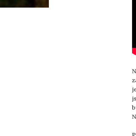
N
z
j
j
b
N
P