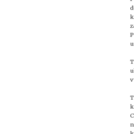
d
k
z
P
u
T
u
v
T
k
C
n
k