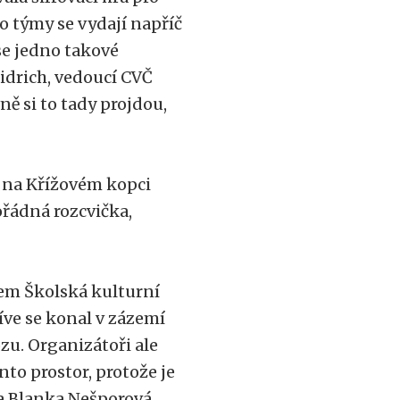
bo týmy se vydají napříč
 se jedno takové
ridrich, vedoucí CVČ
ě si to tady projdou,
c na Křížovém kopci
ořádná rozcvička,
cem Školská kulturní
ve se konal v zázemí
zu. Organizátoři ale
nto prostor, protože je
la Blanka Nešporová.