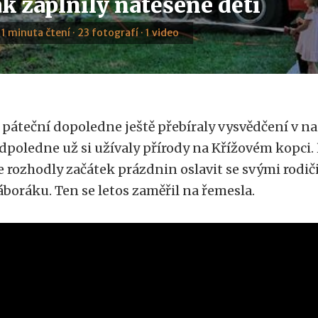
k zaplnily natěšené děti
· 1 minuta čtení · 23 fotografí · 1 video
 páteční dopoledne ještě přebíraly vysvědčení v n
dpoledne už si užívaly přírody na Křížovém kopci. Ř
e rozhodly začátek prázdnin oslavit se svými rodič
áboráku. Ten se letos zaměřil na řemesla.