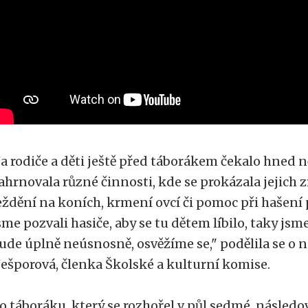
a rodiče a děti ještě před táborákem čekalo hned n
ahrnovala různé činnosti, kde se prokázala jejich z
eždění na koních, krmení ovcí či pomoc při hašení 
sme pozvali hasiče, aby se tu dětem líbilo, taky jsme
ude úplně neúsnosně, osvěžíme se," podělila se o
ešporová, členka Školské a kulturní komise.
o táboráku, který se rozhořel v půl sedmé, následov