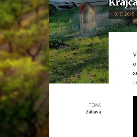
Krajcá
3. 7. 2019 
V
o
s
t
TÉMA
Zábava