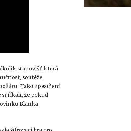
ěkolik stanovišť, která
ručnost, soutěže,
požáru. "Jako zpestření
 si říkali, že pokud
 novinku Blanka
ala šifrovací hra pro