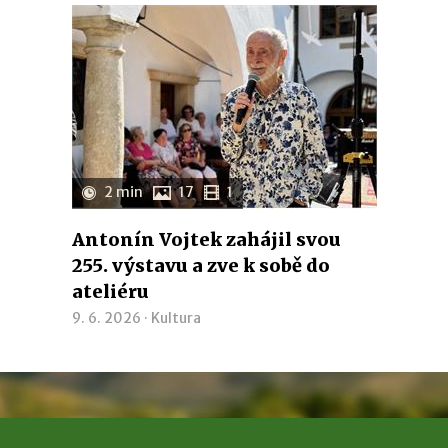
2 min
17
1
Antonín Vojtek zahájil svou
255. výstavu a zve k sobě do
ateliéru
9. 6. 2026 ·
Kultura