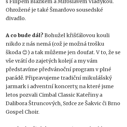
s Filipem Blažkem a Miroslavem Vladykou.
Ohrožené je také Šmardovo sousedské
divadlo.
A co bude dál?
Bohužel křišťálovou kouli
nikdo z nás nemá (což je možná trošku
škoda 😊) a tak můžeme jen doufat. V to, že se
vše vrátí do zajetých kolejí a my vám
představíme předvánoční program v plné
parádě. Připravujeme tradiční mikulášský
jarmark i adventní koncerty, na které jsme
letos pozvali Cimbal Classic Kateřiny a
Dalibora Štruncových, Srdce ze Šakvic či Brno
Gospel Choir.