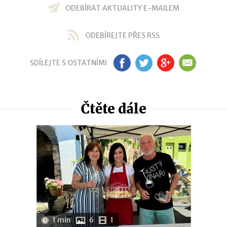
ODEBÍRAT AKTUALITY E-MAILEM
ODEBÍREJTE PŘES RSS
SDÍLEJTE S OSTATNÍMI
FB
TW
GP
EM
Čtěte dále
1 min
6
1