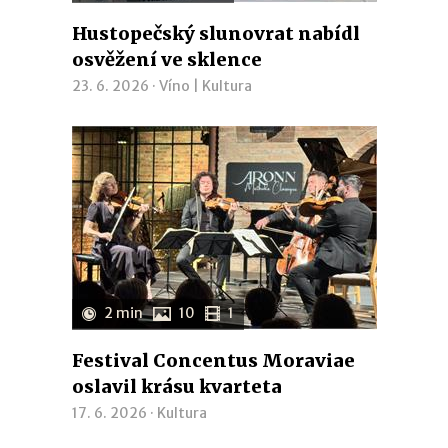
Hustopečský slunovrat nabídl
osvěžení ve sklence
23. 6. 2026 ·
Víno
|
Kultura
2 min
10
1
Festival Concentus Moraviae
oslavil krásu kvarteta
17. 6. 2026 ·
Kultura