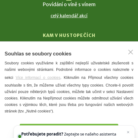
Povídání o víně s vínem
celý kalendář akcí
KAM V HUSTOPEČÍCH
Vinařství
Souhlas se soubory cookies
T. G. Masaryk
Soubory cookies využíváme k zajištění nejlepší uživatelské zkušenosti s
Mandloně
našimi webovými stránkami. Podrobné informace o cookies naleznete v
Ubytování
sekci
Více informací o cookies
. Kliknutím na Přijmout všechny cookies
Restaurace
souhlasíte s tím, že můžeme užívat všechny typy cookies. Chcete-li povolit
užívání pouze některých typů cookies, můžete tak učinit v sekci Nastavení
Městské muzeum a galerie
cookies. Kliknutím na Nepřijmout cookies můžete odmítnout užívání všech
Denní meníčka
cookies s výjimkou těch, které jsou třeba pro fungování našich webových
stránek (tzv. „Nutné cookies“).
Mapa města
Přijmout všechny cookies
Potřebujete poradit?
Zeptejte se našeho asistenta