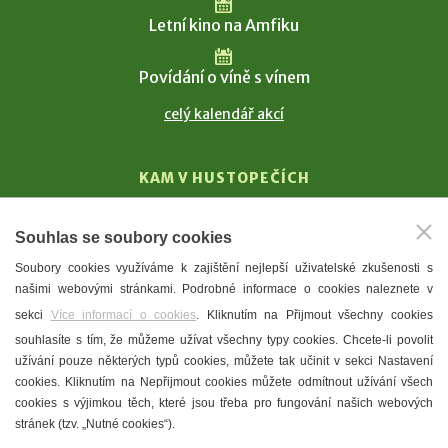
Letní kino na Amfiku
Povídání o víně s vínem
celý kalendář akcí
KAM V HUSTOPEČÍCH
Vinařství
Souhlas se soubory cookies
T. G. Masaryk
Soubory cookies využíváme k zajištění nejlepší uživatelské zkušenosti s
Mandloně
našimi webovými stránkami. Podrobné informace o cookies naleznete v
Ubytování
sekci
Více informací o cookies
. Kliknutím na Přijmout všechny cookies
Restaurace
souhlasíte s tím, že můžeme užívat všechny typy cookies. Chcete-li povolit
užívání pouze některých typů cookies, můžete tak učinit v sekci Nastavení
Městské muzeum a galerie
cookies. Kliknutím na Nepřijmout cookies můžete odmítnout užívání všech
Denní meníčka
cookies s výjimkou těch, které jsou třeba pro fungování našich webových
stránek (tzv. „Nutné cookies“).
Mapa města