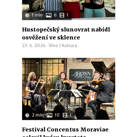
1 min
6
1
Hustopečský slunovrat nabídl
osvěžení ve sklence
23. 6. 2026 ·
Víno
|
Kultura
2 min
10
1
Festival Concentus Moraviae