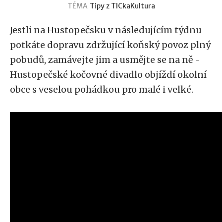
TÉMA
Tipy z TICka
Kultura
Jestli na Hustopečsku v následujícím týdnu
potkáte dopravu zdržující koňský povoz plný
pobudů, zamávejte jim a usmějte se na ně -
Hustopečské kočovné divadlo objíždí okolní
obce s veselou pohádkou pro malé i velké.