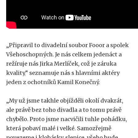
„
Připravil to divadelní soubor Fooor a spolek
Všehoschopných. Je nás celkem jedenáct a
režíruje nás Jirka Merlíček, což je záruka
kvality,
“
seznamuje nás s hlavními aktéry
jeden z ochotníků Kamil Konečný.
„
My už jsme takhle objížděli okolí dvakrát,
ale právě bez toho divadla a to tomu právě
chybělo. Proto jsme nacvičili tuhle pohádku,
která pobaví malé i velké. Samozřejmě
povezeme i klobásky, slepice, všeho bude