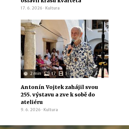
oslavil krásu kvarteta
17. 6. 2026 ·
Kultura
2 min
17
1
Antonín Vojtek zahájil svou
255. výstavu a zve k sobě do
ateliéru
9. 6. 2026 ·
Kultura