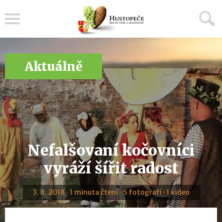
Menu
Aktuálně
Nefalšovaní kočovníci
vyráží šířit radost
3. 8. 2018 · 1 minuta čtení · 5 fotografí · 1 video