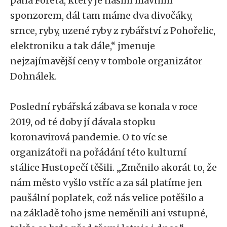
pana Foreta, který je naším hlavním
sponzorem, dál tam máme dva divočáky,
srnce, ryby, uzené ryby z rybářství z Pohořelic,
elektroniku a tak dále,“ jmenuje
nejzajímavější ceny v tombole organizátor
Dohnálek.
Poslední rybářská zábava se konala v roce
2019, od té doby jí dávala stopku
koronavirová pandemie. O to víc se
organizátoři na pořádání této kulturní
stálice Hustopečí těšili. „Změnilo akorát to, že
nám město vyšlo vstříc a za sál platíme jen
paušální poplatek, což nás velice potěšilo a
na základě toho jsme neměnili ani vstupné,