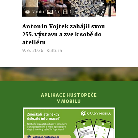
2 min
17
1
Antonín Vojtek zahájil svou
255. výstavu a zve k sobě do
ateliéru
9. 6. 2026 ·
Kultura
APLIKACE HUSTOPEČE
V MOBILU