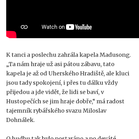
K tanci a poslechu zahrála kapela Madusong.
„Ta nám hraje už asi pátou zábavu, tato
kapela je až od Uherského Hradiště, ale kluci
jsou tady spokojení, i přes tu dálku vždy
přijedou a jde vidět, že lidi se baví, v
Hustopečích se jim hraje dobře,“ má radost
tajemník rybářského svazu Miloslav
Dohnálek.
O hudbu tak bylo postaráno a po deváté