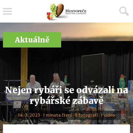
Menu
Aktuálně
Nejen rybáři se odvázali na
rybářské zábavě
14. 3. 2023 · 1 minuta čtení · 9 fotografí · 1 video