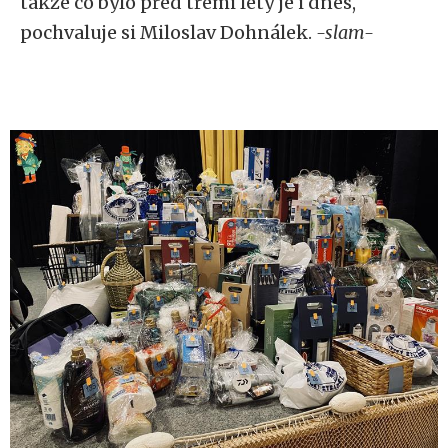
takže co bylo před třemi lety je i dnes,“
pochvaluje si Miloslav Dohnálek.
-slam-