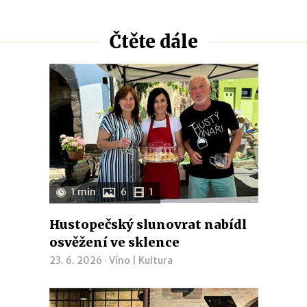
Čtěte dále
1 min
6
1
Hustopečský slunovrat nabídl
osvěžení ve sklence
23. 6. 2026 ·
Víno
|
Kultura