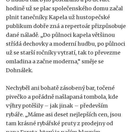
hodině už se plac společenského domu začal
plnit tanečníky. Kapela už hustopečské
publikum dobře zná a repertoár přizpůsobuje
dané náladě. „Do půlnoci kapela většinou
střídá dechovky a moderní hudbu, po půlnoci
už se starší ročníky vytratí, tak to převezme
omladina a začne moderna,“ směje se
Dohnálek.
Nechyběl ani bohatě zásobený bar, točené
pivečko a pořádně našlapaná tombola, kde
výhry potěšily – jak jinak – především
rybáře. „Máme asi deset nejlepších cen, jsou
tam krásné rybářské pruty z prodejny od