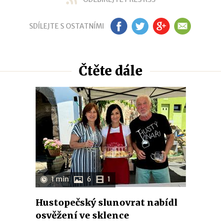
SDÍLEJTE S OSTATNÍMI
FB
TW
GP
EM
Čtěte dále
1 min
6
1
Hustopečský slunovrat nabídl
osvěžení ve sklence