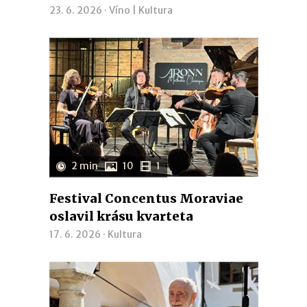
23. 6. 2026 ·
Víno
|
Kultura
2 min
10
1
Festival Concentus Moraviae
oslavil krásu kvarteta
17. 6. 2026 ·
Kultura