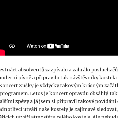
estnáct absolventů zazpívalo a zahrálo posluchač
oderní písně a připravilo tak návštěvníky kostela
Koncert Zušky je vždycky takovým krásným začá
 programem. Letos je koncert opravdu obsáhlý, ta
alšími zpěvy a já jsem si připravil takové povídání 
ednotlivci utváří naše kostely. Je zajímavé sledovat
ěřících utváří atmosféru celého kostela. Ale nebud