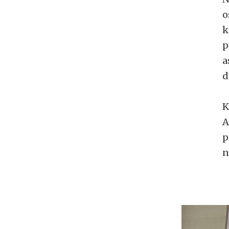
o
k
p
a
d
K
A
p
n