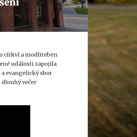
šení
do církví a modliteben
ené události zapojila
 a evangelický sbor
i dlouhý večer