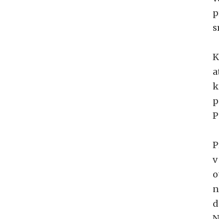
p
s
K
a
k
p
P
P
v
o
n
d
N