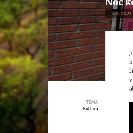
Noc k
5. 6. 2023 
J
h
ř
v
a
TÉMA
Kultura