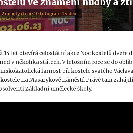
ostelů ve znamení hudby a zti
· 2 minuty čtení · 10 fotografí · 1 video
iž 14 let otevírá celostátní akce Noc kostelů dveře 
ned v několika státech. V letošním roce se do oblíb
ímskokatolická farnost při kostele svatého Václava
 kostele na Masarykově náměstí. Právě tam zahájil
bsolventi Základní umělecké školy.