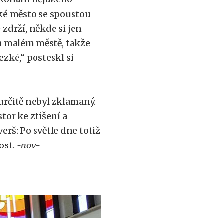
elké město se spoustou
 zdrží, někde si jen
a malém městě, takže
ezké,“ posteskl si
určitě nebyl zklamaný.
tor ke ztišení a
erš: Po světle dne totiž
ost.
-nov-