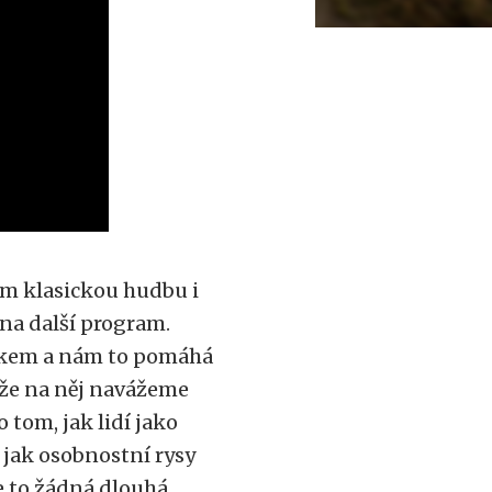
ům klasickou hudbu i
 na další program.
tkem a nám to pomáhá
kže na něj navážeme
o tom, jak lidí jako
, jak osobnostní rysy
e to žádná dlouhá