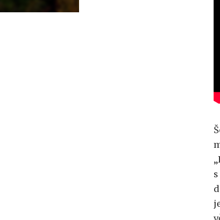
Š
m
„
s
d
j
v