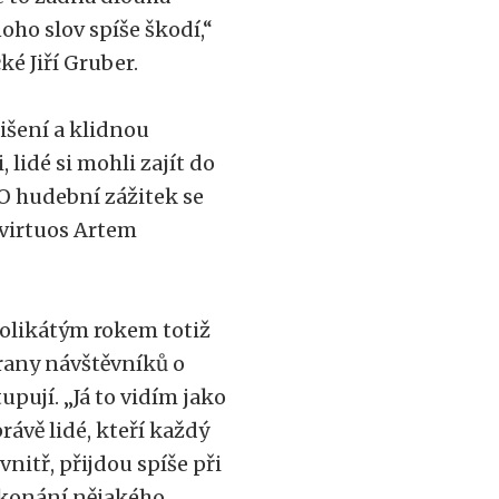
oho slov spíše škodí,“
ké Jiří Gruber.
išení a klidnou
 lidé si mohli zajít do
O hudební zážitek se
 virtuos Artem
kolikátým rokem totiž
trany návštěvníků o
pují. „Já to vidím jako
právě lidé, kteří každý
nitř, přijdou spíše při
řekonání nějakého