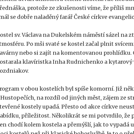
řednáška, protože ze zkušenosti víme, že příliš mn
mál se dobře naladěný farář České církve evangelic
ostel sv. Václava na Dukelském náměstí sázel na zt
tmosféru. Po mši svaté se kostel začal plnit svícemi,
avárny nebo si zajít na komentovanou prohlídku. 
ostarala klavíristka Inha Rudnichenko a kytarový
ozdniakov.
rogram v obou kostelích byl spíše komorní. Již ně
 Hustopečích, na rozdíl od jiných měst, zájem ze s
tevřené kostely upadá. Přesto od akce církve neustu
abídku, příležitost. Několikrát se mi potvrdilo, že 
en chodí kolem kostela a přemýšlí, jak to vypadá uv
oci kostelů než při klasické bohoslužbě. Je to o p