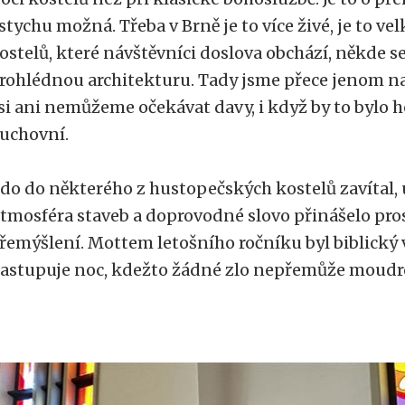
stychu možná. Třeba v Brně je to více živé, je to v
ostelů, které návštěvníci doslova obchází, někde se
rohlédnou architekturu. Tady jsme přece jenom n
si ani nemůžeme očekávat davy, i když by to bylo h
uchovní.
do do některého z hustopečských kostelů zavítal, 
tmosféra staveb a doprovodné slovo přinášelo pros
řemýšlení. Mottem letošního ročníku byl biblický v
astupuje noc, kdežto žádné zlo nepřemůže moudr