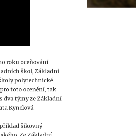
ho roku oceňování
adních škol, Základní
školy polytechnické.
pro toto ocenění, tak
us dva týmy ze Základní
ata Kynclová.
příklad šikovný
nského. Ze Základní