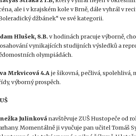
atyáš Straka z 1.B,
který vyhrál nejen v okresním
céna, ale i v krajském kole v Brně, dále vyhrál v re
Boleradický džbánek“ ve své kategorii.
dam Hlušek, 8.B.
v hodinách pracuje výborně, cho
osahování vynikajících studijních výsledků a repr
ědomostních olympiádách.
va Mrkvicová 4.A
je šikovná, pečlivá, spolehlivá
řídy, výborný prospěch.
UŠ
nežka Julinková
navštěvuje ZUŠ Hustopeče od ro
arhany. Momentálně ji vyučuje pan učitel Tomáš Sy