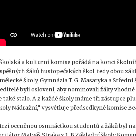
Školská a kulturní komise pořádá na konci školní
spěšných žáků hustopečských škol, tedy obou zákl
mělecké školy, Gymnázia T. G. Masaryka a Střední 
editelé byli osloveni, aby nominovali žáky vhodné 
e také stalo. A z každé školy máme tři zástupce pl
koly Nádražní,“ vysvětluje předsedkyně komise Be
ezi oceněnou osmnáctkou studentů a žáků byl na
ecitátor Matyáš Straka z 1. B Základní školy Kome