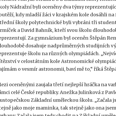
koly Nádražní byli oceněny dva týmy reprezentujíc
outěží, kdy mladší žáci v krajském kole dosáhli na 
třední školy polytechnické byli vybráni tři studen
rmíček a David Bahník, kteří svou školu dlouhodo
eprezentují. Za gymnázium byl oceněn Štěpán Reme
louhodobě dosahuje nadprůměrných studijních vý
eprezentuje školu na různých olympiádách. „Nejvíc
ítězství v celostátním kole Astronomické olympiády
ajímám o vesmír astronomii, baví mě to,“ říká Štěp
ezi oceněnými zaujala třetí nejlepší hráčka na var
ámci celé České republiky. Anežka Julinková z Pavl
ustopečskou Základní uměleckou školu. „Začala js
tejně jako moje maminka, tak stejně jako ona jsem 
arhany. Začala jsem tedy chodit na Základní uměl