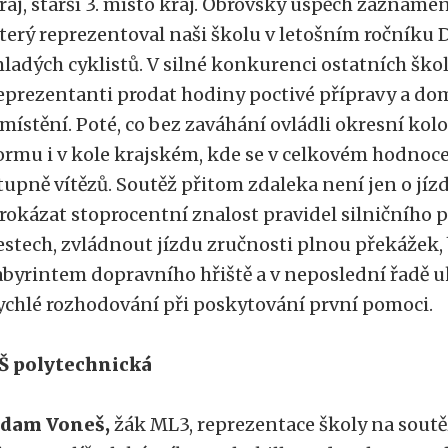
raj, starší 3. místo kraj. Obrovský úspěch zazname
terý reprezentoval naši školu v letošním ročníku 
ladých cyklistů. V silné konkurenci ostatních ško
eprezentanti prodat hodiny poctivé přípravy a dom
místění. Poté, co bez zaváhání ovládli okresní kolo
ormu i v kole krajském, kde se v celkovém hodnoce
tupně vítězů. Soutěž přitom zdaleka není jen o jízd
rokázat stoprocentní znalost pravidel silničního 
estech, zvládnout jízdu zručnosti plnou překážek,
abyrintem dopravního hřiště a v neposlední řadě 
ychlé rozhodování při poskytování první pomoci.
Š polytechnická
dam Voneš,
žák ML3, reprezentace školy na soutě