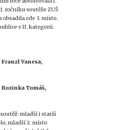
ním roce absolvovala I.
a 1. ročníku soutěže ZUŠ
 obsadila zde 3. místo.
blice v II. kategorii.
 Franzl Vanesa,
, Rozinka Tomáš,
soutěž: mladší i starší
olo, mladší 2. místo