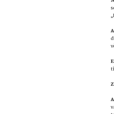
M
s
„
A
d
v
E
t
Z
A
v