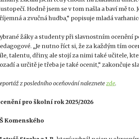
ustopečí. Hodně jsem se v tom našla a baví mě to. J
říjemná a zvučná hudba,“ popisuje mladá varhanic
ybrané žáky a studenty při slavnostním ocenění pod
edagogové. „Je nutno říct si, že za každým tím oce
íle, talentu, dřiny, ale stojí za nimi také učitele, kt
ozadí a určitě je třeba je také ocenit,“ zakončuje s
eportáž z posledního oceňování naleznete
zde
.
cenění pro školní rok 2025/2026
Š Komenského