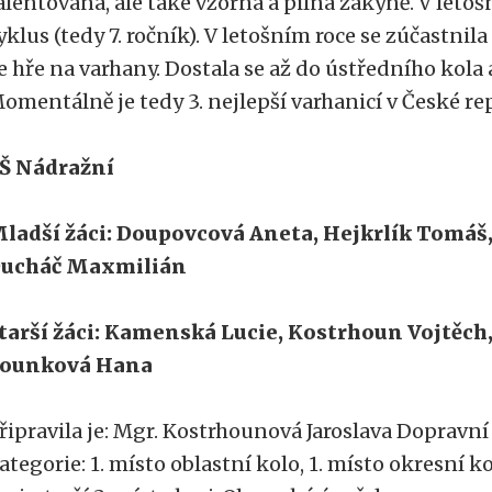
alentovaná, ale také vzorná a pilná žákyně. V letoš
yklus (tedy 7. ročník). V letošním roce se zúčastnil
e hře na varhany. Dostala se až do ústředního kola a
omentálně je tedy 3. nejlepší varhanicí v České repu
Š Nádražní
ladší žáci: Doupovcová Aneta, Hejkrlík Tomáš,
ucháč Maxmilián
tarší žáci: Kamenská Lucie, Kostrhoun Vojtěch
ounková Hana
řipravila je: Mgr. Kostrhounová Jaroslava Dopravní 
ategorie: 1. místo oblastní kolo, 1. místo okresní k