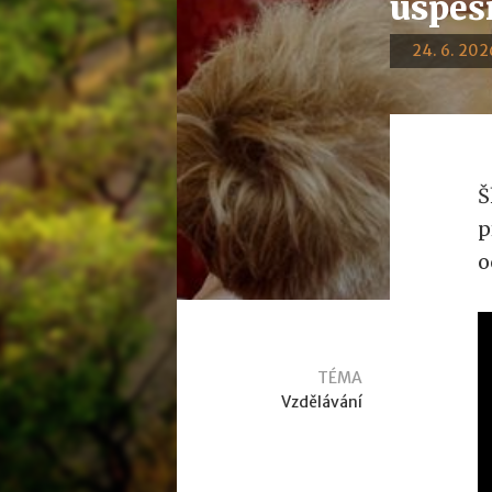
úspěš
24. 6. 2026
Š
p
o
TÉMA
Vzdělávání