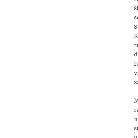
š
s
S
K
r
d
r
v
z
M
r
h
s
v