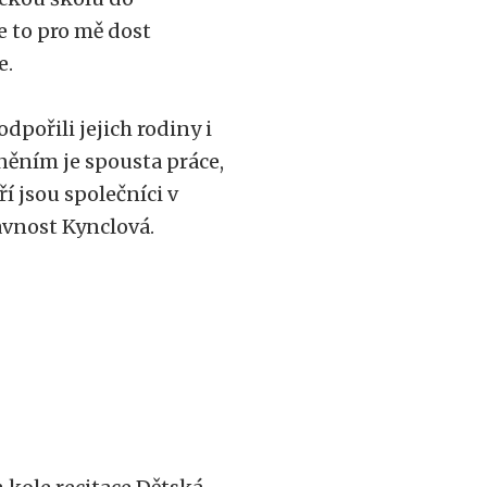
e to pro mě dost
e.
pořili jejich rodiny i
něním je spousta práce,
eří jsou společníci v
lavnost Kynclová.