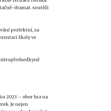
 kole recitace Dětská
citačně-dramat. soutěži
vání perfektní, za
ezentaci školy ve
, místopředsedkyně
ku 2023 – obor hra na
rek. Je nejen