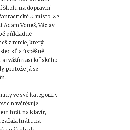
í školu na dopravní
fantastické 2. místo. Ze
ti Adam Voneš, Václav
bě příkladně
š z tercie, který
sledků a úspěšně
 si vážím asi loňského
, protože já se
án.
hany ve své kategorii v
ovic navštěvuje
em hrát na klavír,
začala hrát i na
eckou školu do