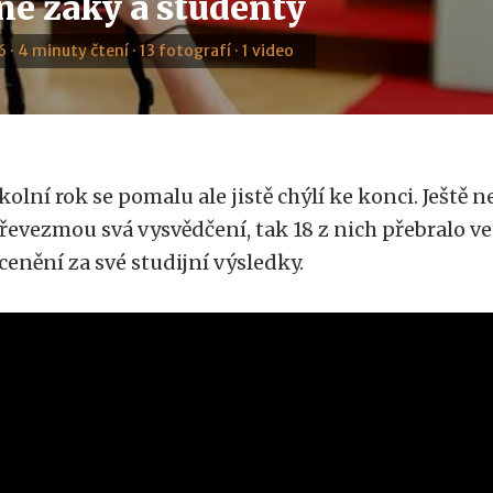
né žáky a studenty
 · 4 minuty čtení · 13 fotografí · 1 video
kolní rok se pomalu ale jistě chýlí ke konci. Ještě n
řevezmou svá vysvědčení, tak 18 z nich přebralo ve 
cenění za své studijní výsledky.