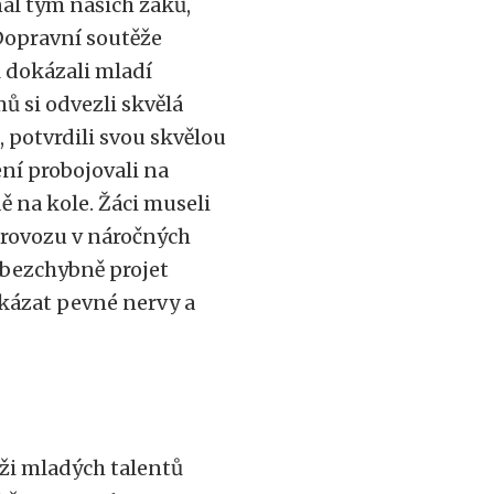
nal tým našich žáků,
Dopravní soutěže
l dokázali mladí
ů si odvezli skvělá
, potvrdili svou skvělou
ní probojovali na
ě na kole. Žáci museli
provozu v náročných
 bezchybně projet
ukázat pevné nervy a
ži mladých talentů