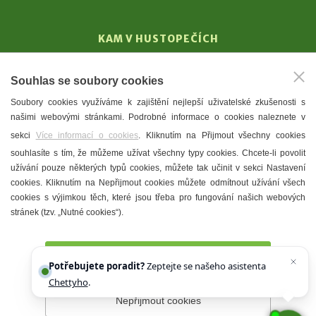
KAM V HUSTOPEČÍCH
Vinařství
Souhlas se soubory cookies
T. G. Masaryk
Soubory cookies využíváme k zajištění nejlepší uživatelské zkušenosti s
Mandloně
našimi webovými stránkami. Podrobné informace o cookies naleznete v
Ubytování
sekci
Více informací o cookies
. Kliknutím na Přijmout všechny cookies
Restaurace
souhlasíte s tím, že můžeme užívat všechny typy cookies. Chcete-li povolit
užívání pouze některých typů cookies, můžete tak učinit v sekci Nastavení
Městské muzeum a galerie
cookies. Kliknutím na Nepřijmout cookies můžete odmítnout užívání všech
Denní meníčka
cookies s výjimkou těch, které jsou třeba pro fungování našich webových
stránek (tzv. „Nutné cookies“).
Mapa města
Přijmout všechny cookies
Potřebujete poradit?
Zeptejte se našeho asistenta
Chettyho
.
Nepřijmout cookies
Prohlášení o přístupnosti
Správce webu
2026 © Město