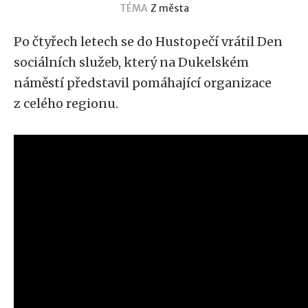
TÉMA
Z města
Po čtyřech letech se do Hustopečí vrátil Den
sociálních služeb, který na Dukelském
náměstí představil pomáhající organizace
z celého regionu.