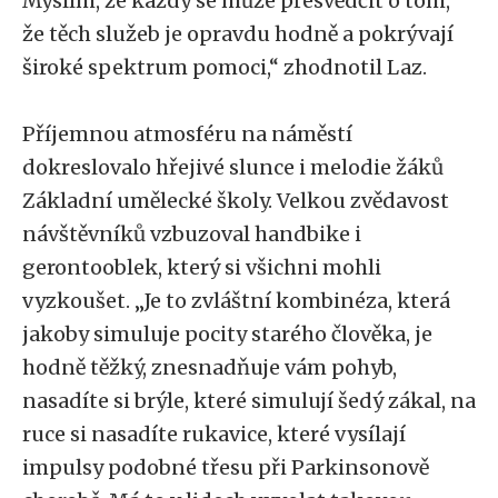
Myslím, že každý se může přesvědčit o tom,
že těch služeb je opravdu hodně a pokrývají
široké spektrum pomoci,“ zhodnotil Laz.
Příjemnou atmosféru na náměstí
dokreslovalo hřejivé slunce i melodie žáků
Základní umělecké školy. Velkou zvědavost
návštěvníků vzbuzoval handbike i
gerontooblek, který si všichni mohli
vyzkoušet. „Je to zvláštní kombinéza, která
jakoby simuluje pocity starého člověka, je
hodně těžký, znesnadňuje vám pohyb,
nasadíte si brýle, které simulují šedý zákal, na
ruce si nasadíte rukavice, které vysílají
impulsy podobné třesu při Parkinsonově