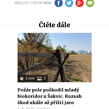
SDÍLEJTE S OSTATNÍMI
FB
TW
GP
EM
Čtěte dále
2 min
7
Požár pole poškodil mladý
biokoridor u Šakvic. Rozsah
škod ukáže až příští jaro
6. 8. 2026 ·
Z města