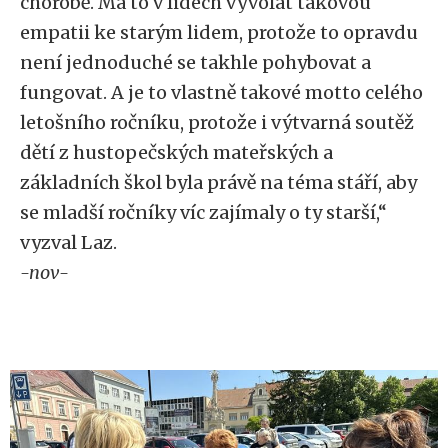
chorobě. Má to v lidech vyvolat takovou
empatii ke starým lidem, protože to opravdu
není jednoduché se takhle pohybovat a
fungovat. A je to vlastně takové motto celého
letošního ročníku, protože i výtvarná soutěž
dětí z hustopečských mateřských a
základních škol byla právě na téma stáří, aby
se mladší ročníky víc zajímaly o ty starší,“
vyzval Laz.
-nov-