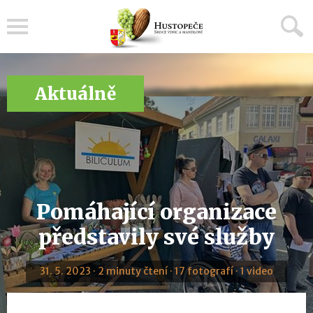
Menu
Aktuálně
Pomáhající organizace
představily své služby
31. 5. 2023 · 2 minuty čtení · 17 fotografí · 1 video