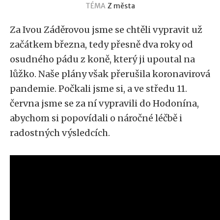
TÉMA
Z města
Za Ivou Záděrovou jsme se chtěli vypravit už
začátkem března, tedy přesně dva roky od
osudného pádu z koně, který ji upoutal na
lůžko. Naše plány však přerušila koronavirová
pandemie. Počkali jsme si, a ve středu 11.
června jsme se za ní vypravili do Hodonína,
abychom si popovídali o náročné léčbě i
radostných výsledcích.