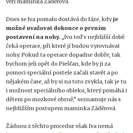
věří maminka Záděrová.
Dnes se Iva pomalu dostává do fáze, kdy
je
možné uvažovat dokonce o prvním
postavení na nohy.
„Ivu teď v nejbližší době
čeká operace, při které jí budou vyrovnávat
nohy. Pokud ta operace dopadne dobře, tak
bychom jeli opět do Piešťan, kde by ji za
pomoci speciální postele začali stavět a po
nějakém čase, až by si na toto zvykla, tak je tu
i možnost speciálního obleku, který pomáhá i
dětem po mozkové obrně,“ seznamuje nás s
nejbližším postupem maminka Záděrová.
Žádnou z těchto procedur však Iva nemá