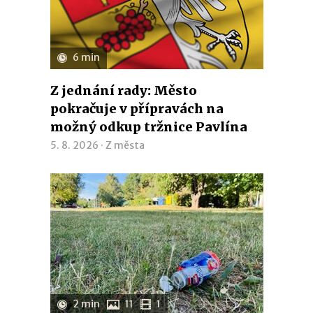
6 min
Z jednání rady: Město
pokračuje v přípravách na
možný odkup tržnice Pavlína
5. 8. 2026 ·
Z města
2 min
11
1