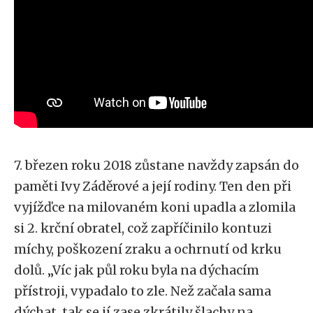
7. březen roku 2018 zůstane navždy zapsán do
paměti Ivy Záděrové a její rodiny. Ten den při
vyjížďce na milovaném koni upadla a zlomila
si 2. krční obratel, což zapříčinilo kontuzi
míchy, poškození zraku a ochrnutí od krku
dolů. „Víc jak půl roku byla na dýchacím
přístroji, vypadalo to zle. Než začala sama
dýchat, tak se jí zase zkrátily šlachy na