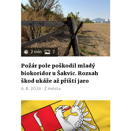
2 min
7
Požár pole poškodil mladý
biokoridor u Šakvic. Rozsah
škod ukáže až příští jaro
6. 8. 2026 ·
Z města