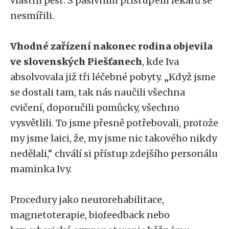
vlastní pěst. S pasivním přístupem lékařů se
nesmířili.
Vhodné zařízení nakonec rodina objevila
ve slovenských Piešťanech
, kde Iva
absolvovala již tři léčebné pobyty. „Když jsme
se dostali tam, tak nás naučili všechna
cvičení, doporučili pomůcky, všechno
vysvětlili. To jsme přesně potřebovali, protože
my jsme laici, že, my jsme nic takového nikdy
nedělali,“ chválí si přístup zdejšího personálu
maminka Ivy.
Procedury jako neurorehabilitace,
magnetoterapie, biofeedback nebo