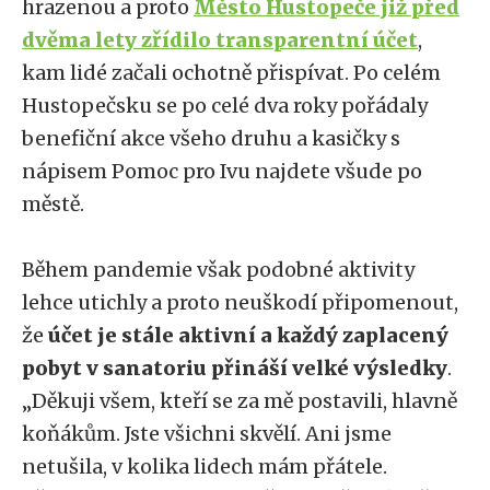
hrazenou a proto
Město Hustopeče již před
dvěma lety zřídilo transparentní účet
,
kam lidé začali ochotně přispívat. Po celém
Hustopečsku se po celé dva roky pořádaly
benefiční akce všeho druhu a kasičky s
nápisem Pomoc pro Ivu najdete všude po
městě.
Během pandemie však podobné aktivity
lehce utichly a proto neuškodí připomenout,
že
účet je stále aktivní a každý zaplacený
pobyt v sanatoriu přináší velké výsledky
.
„Děkuji všem, kteří se za mě postavili, hlavně
koňákům. Jste všichni skvělí. Ani jsme
netušila, v kolika lidech mám přátele.