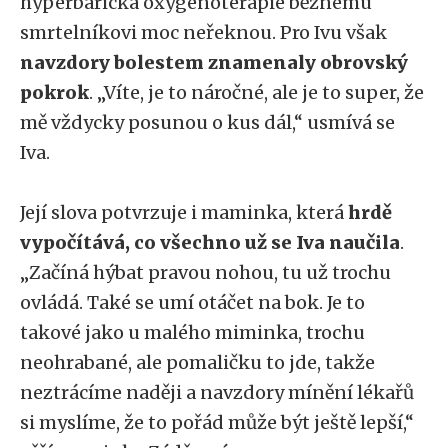
hyperbarická oxygenoterapie běžnému
smrtelníkovi moc neřeknou. Pro Ivu však
navzdory bolestem znamenaly obrovský
pokrok
. „Víte, je to náročné, ale je to super, že
mě vždycky posunou o kus dál,“ usmívá se
Iva.
Její slova potvrzuje i maminka, která
hrdě
vypočítává, co všechno už se Iva naučila
.
„Začíná hýbat pravou nohou, tu už trochu
ovládá. Také se umí otáčet na bok. Je to
takové jako u malého miminka, trochu
neohrabané, ale pomaličku to jde, takže
neztrácíme naději a navzdory mínění lékařů
si myslíme, že to pořád může být ještě lepší,“