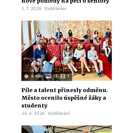
nové pohledy na péči o seniory
3. 7. 2026 ·
Vzdělávání
4 min
13
1
Píle a talent přinesly odměnu.
Město ocenilo úspěšné žáky a
studenty
24. 6. 2026 ·
Vzdělávání