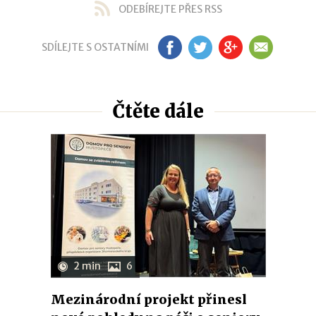
ODEBÍREJTE PŘES RSS
SDÍLEJTE S OSTATNÍMI
FB
TW
GP
EM
Čtěte dále
2 min
6
Mezinárodní projekt přinesl