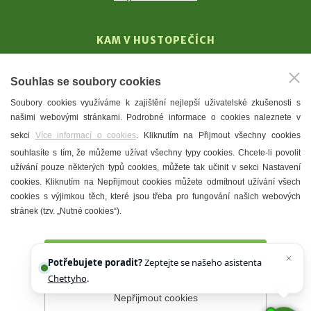
KAM V HUSTOPEČÍCH
Vinařství
Souhlas se soubory cookies
T. G. Masaryk
Soubory cookies využíváme k zajištění nejlepší uživatelské zkušenosti s
Mandloně
našimi webovými stránkami. Podrobné informace o cookies naleznete v
Ubytování
sekci
Více informací o cookies
. Kliknutím na Přijmout všechny cookies
Restaurace
souhlasíte s tím, že můžeme užívat všechny typy cookies. Chcete-li povolit
užívání pouze některých typů cookies, můžete tak učinit v sekci Nastavení
Městské muzeum a galerie
cookies. Kliknutím na Nepřijmout cookies můžete odmítnout užívání všech
Denní meníčka
cookies s výjimkou těch, které jsou třeba pro fungování našich webových
stránek (tzv. „Nutné cookies“).
Mapa města
Přijmout všechny cookies
Potřebujete poradit?
Zeptejte se našeho asistenta
Chettyho
.
Nepřijmout cookies
Prohlášení o přístupnosti
Správce webu
2026 © Město