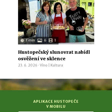
1 min
6
1
Hustopečský slunovrat nabídl
osvěžení ve sklence
23. 6. 2026 ·
Víno
|
Kultura
APLIKACE HUSTOPEČE
V MOBILU