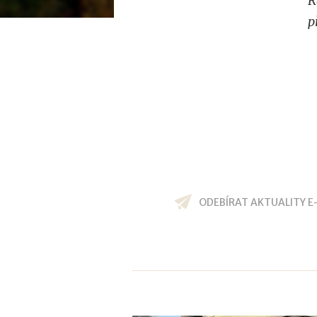
R
p
ODEBÍRAT AKTUALITY E