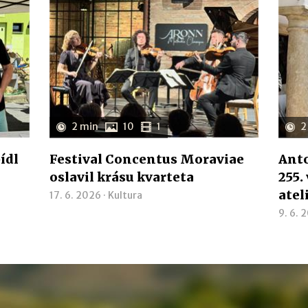
2 min
10
1
2
ídl
Festival Concentus Moraviae
Anto
oslavil krásu kvarteta
255.
atel
17. 6. 2026 ·
Kultura
9. 6. 