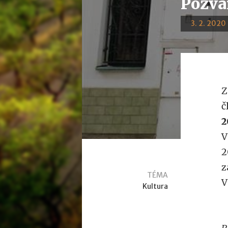
Pozvá
3. 2. 2020 
Z
č
2
V
2
z
TÉMA
V
Kultura