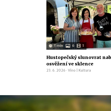
1 min
6
1
Hustopečský slunovrat nab
osvěžení ve sklence
23. 6. 2026 ·
Víno
|
Kultura