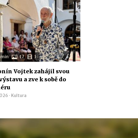
 min
17
1
nín Vojtek zahájil svou
 výstavu a zve k sobě do
iéru
2026 ·
Kultura