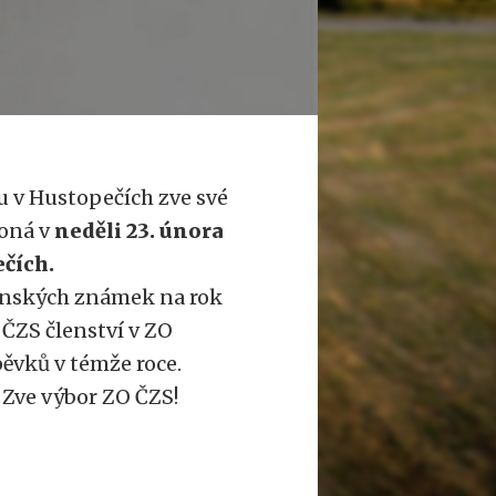
 v Hustopečích zve své
koná v
neděli 23. února
čích.
lenských známek na rok
 ČZS členství v ZO
pěvků v témže roce.
 Zve výbor ZO ČZS!