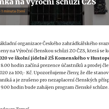
nka na výroční schůzi ČZS
· 1 minuta čtení
ákladní organizace Českého zahrádkářského svazu
leny na Výroční členskou schůzi ZO ČZS, která se 
020 ve školní jídelně ZŠ Komenského v Hustope
 8.00 hodin začíná prezence účastníků a prodej č
020 za 100,- Kč. Upozorňujeme členy, že dle stanov
aniká a je zrušeno pro nezaplacení členských přís
 9.00 hodin bude zahájen program členské schůze.