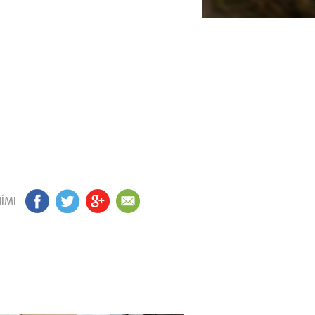
ÍMI
FB
TW
GP
EM