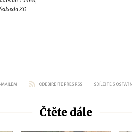
adovan Tomeš,
ředseda ZO
-MAILEM
ODEBÍREJTE PŘES RSS
SDÍLEJTE S OSTATN
Čtěte dále