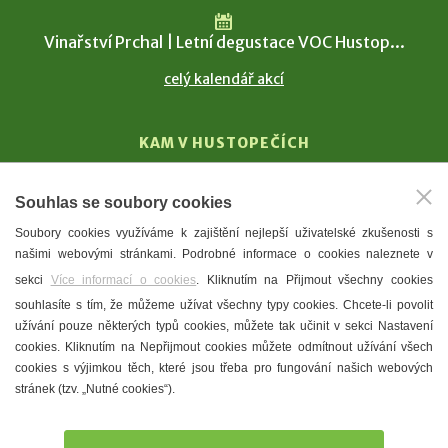
Vinařství Prchal | Letní degustace VOC Hustop...
celý kalendář akcí
KAM V HUSTOPEČÍCH
Vinařství
Souhlas se soubory cookies
T. G. Masaryk
Soubory cookies využíváme k zajištění nejlepší uživatelské zkušenosti s
Mandloně
našimi webovými stránkami. Podrobné informace o cookies naleznete v
Ubytování
sekci
Více informací o cookies
. Kliknutím na Přijmout všechny cookies
Restaurace
souhlasíte s tím, že můžeme užívat všechny typy cookies. Chcete-li povolit
užívání pouze některých typů cookies, můžete tak učinit v sekci Nastavení
Městské muzeum a galerie
cookies. Kliknutím na Nepřijmout cookies můžete odmítnout užívání všech
Denní meníčka
cookies s výjimkou těch, které jsou třeba pro fungování našich webových
stránek (tzv. „Nutné cookies“).
Mapa města