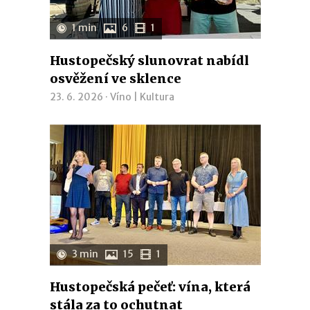
1 min
6
1
Hustopečský slunovrat nabídl
osvěžení ve sklence
23. 6. 2026 ·
Víno
|
Kultura
3 min
15
1
Hustopečská pečeť: vína, která
stála za to ochutnat