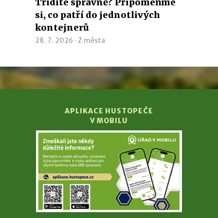
Třídíte správně? Připomeňme
si, co patří do jednotlivých
kontejnerů
28. 7. 2026 ·
Z města
APLIKACE HUSTOPEČE
V MOBILU