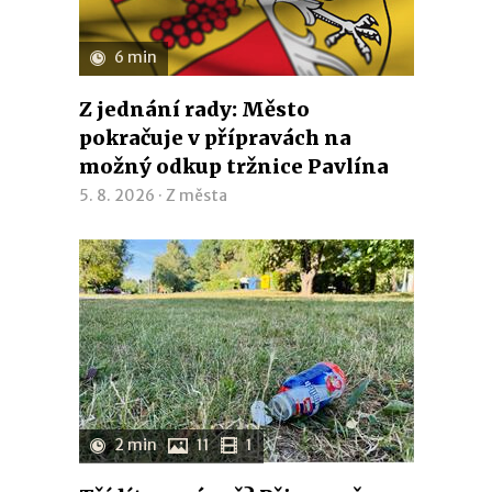
6 min
Z jednání rady: Město
pokračuje v přípravách na
možný odkup tržnice Pavlína
5. 8. 2026 ·
Z města
2 min
11
1