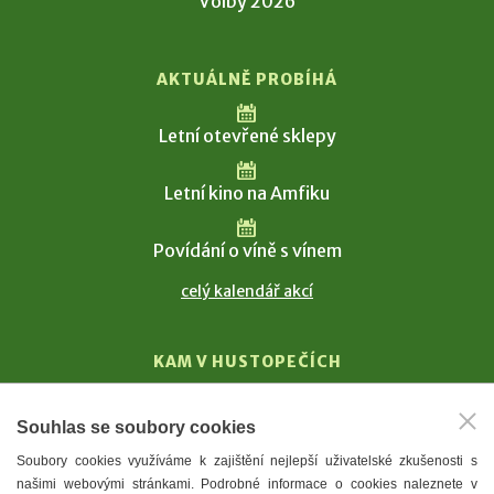
Volby 2026
AKTUÁLNĚ PROBÍHÁ
Letní otevřené sklepy
Letní kino na Amfiku
Povídání o víně s vínem
celý kalendář akcí
KAM V HUSTOPEČÍCH
Vinařství
Souhlas se soubory cookies
T. G. Masaryk
Soubory cookies využíváme k zajištění nejlepší uživatelské zkušenosti s
Mandloně
našimi webovými stránkami. Podrobné informace o cookies naleznete v