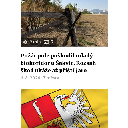
2 min
7
Požár pole poškodil mladý
biokoridor u Šakvic. Rozsah
škod ukáže až příští jaro
6. 8. 2026 ·
Z města