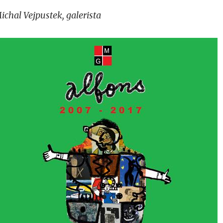
ichal Vejpustek, galerista