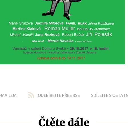
-MAILEM
ODEBÍREJTE PŘES RSS
SDÍLEJTE S OSTATN
Čtěte dále