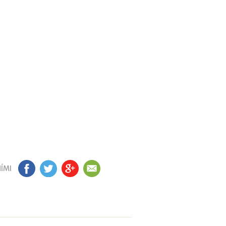
ÍMI
FB
TW
GP
EM