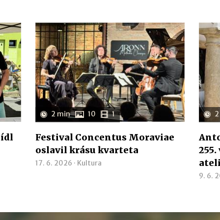
2 min
10
1
2
ídl
Festival Concentus Moraviae
Anto
oslavil krásu kvarteta
255.
atel
17. 6. 2026 ·
Kultura
9. 6. 