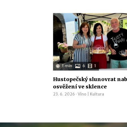
1 min
6
1
Hustopečský slunovrat nab
osvěžení ve sklence
23. 6. 2026 ·
Víno
|
Kultura