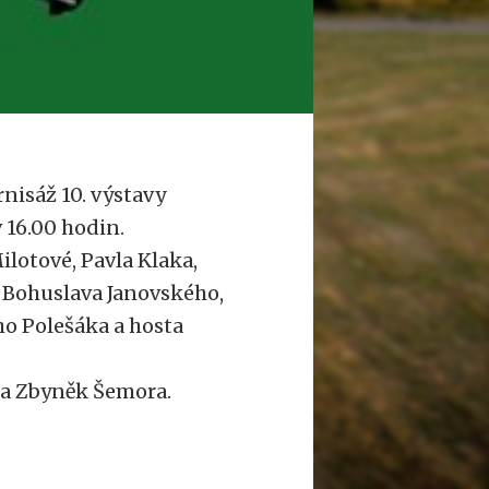
nisáž 10. výstavy
v 16.00 hodin.
ilotové, Pavla Klaka,
, Bohuslava Janovského,
ho Polešáka a hosta
 a Zbyněk Šemora.