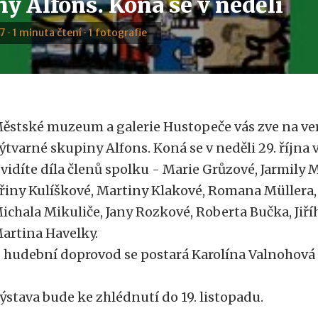
y Alfons. Koná se v neděli
7 · 1 minuta čtení · 1 fotografie
ěstské muzeum a galerie Hustopeče vás zve na ver
ýtvarné skupiny Alfons. Koná se v neděli 29. října 
vidíte díla členů spolku - Marie Grůzové, Jarmily M
iřiny Kulíškové, Martiny Klakové, Romana Müllera
ichala Mikuliče, Jany Rozkové, Roberta Bučka, Jiří
artina Havelky.
 hudební doprovod se postará Karolína Valnohová
ýstava bude ke zhlédnutí do 19. listopadu.