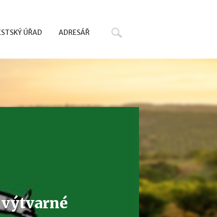
Hledat
STSKÝ ÚŘAD
ADRESÁŘ
y výtvarné