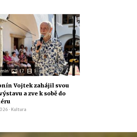
 min
17
1
nín Vojtek zahájil svou
 výstavu a zve k sobě do
iéru
2026 ·
Kultura