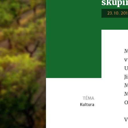
skupin
23. 10. 201
M
v
U
J
M
M
TÉMA
O
Kultura
V