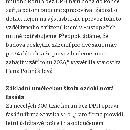
milionu korun bez DPH nám dodá do konce
září, a potom budeme zpracovávat žádost o
dotaci nejen na výstavbu, ale i provoz tohoto
vzdělávacího zařízení, které v Hustopečích
nutně potřebujeme. Předpokládáme, že
budova poskytne zázemí pro dvě skupinky
po 24 dětech, a že provoz budeme moci
zahájit v září roku 2026,“ vysvětlila starostka
Hana Potměšilová.
Základní uměleckou školu ozdobí nová
fasáda
Za necelých 300 tisíc korun bez DPH opraví
fasádu firma Stavika s.r.o. „Tato firma provádí
letní údržbové práce i na odloučeném