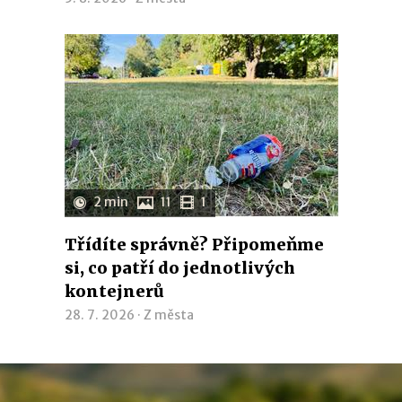
2 min
11
1
Třídíte správně? Připomeňme
si, co patří do jednotlivých
kontejnerů
28. 7. 2026 ·
Z města