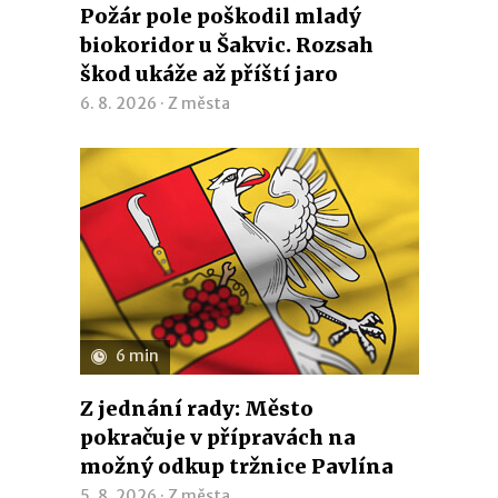
Požár pole poškodil mladý
biokoridor u Šakvic. Rozsah
škod ukáže až příští jaro
6. 8. 2026 ·
Z města
6 min
Z jednání rady: Město
pokračuje v přípravách na
možný odkup tržnice Pavlína
5. 8. 2026 ·
Z města