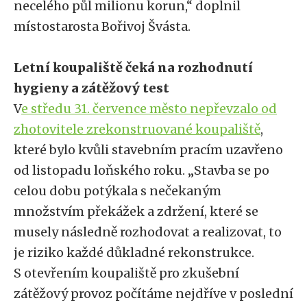
necelého půl milionu korun,“ doplnil
místostarosta Bořivoj Švásta.
Letní koupaliště čeká na rozhodnutí
hygieny a zátěžový test
V
e středu 31. července město nepřevzalo od
zhotovitele zrekonstruované koupaliště
,
které bylo kvůli stavebním pracím uzavřeno
od listopadu loňského roku. „Stavba se po
celou dobu potýkala s nečekaným
množstvím překážek a zdržení, které se
musely následně rozhodovat a realizovat, to
je riziko každé důkladné rekonstrukce.
S otevřením koupaliště pro zkušební
zátěžový provoz počítáme nejdříve v poslední