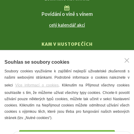
Povídání o víně s vínem
celý kalendář akcí
KAM V HUSTOPEČÍCH
Vinařství
Souhlas se soubory cookies
T. G. Masaryk
Soubory cookies využíváme k zajištění nejlepší uživatelské zkušenosti s
Mandloně
našimi webovými stránkami. Podrobné informace o cookies naleznete v
Ubytování
sekci
Více informací o cookies
. Kliknutím na Přijmout všechny cookies
Restaurace
souhlasíte s tím, že můžeme užívat všechny typy cookies. Chcete-li povolit
užívání pouze některých typů cookies, můžete tak učinit v sekci Nastavení
Městské muzeum a galerie
cookies. Kliknutím na Nepřijmout cookies můžete odmítnout užívání všech
Denní meníčka
cookies s výjimkou těch, které jsou třeba pro fungování našich webových
stránek (tzv. „Nutné cookies“).
Mapa města