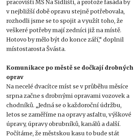
pracovišti MŠ Na Sídlišti, a protože fasáda by
v nejbližší době opravu stejně potřebovala,
rozhodli jsme se to spojit a využít toho, že
veškeré potřeby mají zedníci již na místě.
Hotovo by mělo být do konce září,“ doplnil
místostarosta Švásta.
Komunikace po městě se dočkají drobných
oprav
Na necelé dvacítce míst se v průběhu měsíce
srpna začne s drobnými opravami vozovek a
chodníků. „Jedná se o každoroční údržbu,
letos se zaměříme na opravy asfaltu, výškové
úpravy, úpravy obrubníků, kanálů a další.
Počítáme, že městskou kasu to bude stát