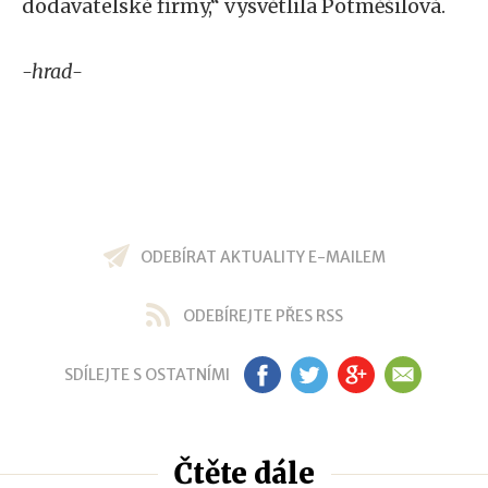
dodavatelské firmy,“ vysvětlila Potměšilová.
-hrad-
ODEBÍRAT AKTUALITY E-MAILEM
ODEBÍREJTE PŘES RSS
SDÍLEJTE S OSTATNÍMI
FB
TW
GP
EM
Čtěte dále