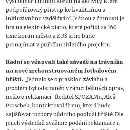
výši téměř 1 milion korun na aktivity, které
podpoří rovný přístup ke kvalitnímu a
inkluzivnímu vzdělávání. Jednou z činností je
hra na elektrické piano, které pořídí za 160
tisíc korun město a ZUŠ si ho bude
pronajímat v průběhu tříletého projektu.
Radní se věnovali také závadě na trávníku
na nově zrekonstruovaném fotbalovém
hřišti.
„Jednalo se o prasklou závlahu a
problém byl odstraněn v rámci běžných oprav,
nešlo o reklamaci. Ředitel SPOZAMu, Aleš
Proschek, kontaktoval firmu, která bude
zajišťovat rozbory půdního podloží hřiště. Dle
jejich výsledků zvážíme podání reklamace u