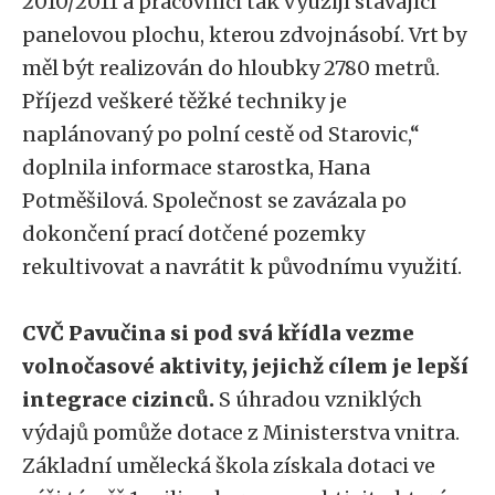
2010/2011 a pracovníci tak využijí stávající
panelovou plochu, kterou zdvojnásobí. Vrt by
měl být realizován do hloubky 2780 metrů.
Příjezd veškeré těžké techniky je
naplánovaný po polní cestě od Starovic,“
doplnila informace starostka, Hana
Potměšilová. Společnost se zavázala po
dokončení prací dotčené pozemky
rekultivovat a navrátit k původnímu využití.
CVČ Pavučina si pod svá křídla vezme
volnočasové aktivity, jejichž cílem je lepší
integrace cizinců.
S úhradou vzniklých
výdajů pomůže dotace z Ministerstva vnitra.
Základní umělecká škola získala dotaci ve