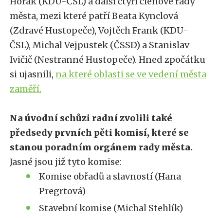
Horák (KDU-ČSL) a další čtyři členové rady
města, mezi které patří Beata Kynclová
(Zdravé Hustopeče), Vojtěch Frank (KDU-
ČSL), Michal Vejpustek (ČSSD) a Stanislav
Ivičič (Nestranné Hustopeče). Hned zpočátku
si ujasnili,
na které oblasti se ve vedení města
zaměří.
Na úvodní schůzi radní zvolili také
předsedy prvních pěti komisí, které se
stanou poradním orgánem rady města.
Jasné jsou již tyto komise:
Komise obřadů a slavností (Hana
Pregrtová)
Stavební komise (Michal Stehlík)