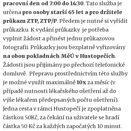
pracovní den od 7:00 do 14:30
. Tato služba je
určena
pro osoby starší 65 let a pro držitele
průkazu ZTP, ZTP/P
. Předem je nutné si vyřídit
průkazku. K vydání průkazky je potřeba
vyplnit žádost a přinést jednu průkazovou
fotografii. Průkazky jsou bezplatně vyřizovány
na obou pokladnách MěÚ v Hustopečích
.
Žádosti jsou přijímány po přechozí telefonické
domluvě. Přepravu prostřednictvím této služby
je možné využít maximálně
10x
za měsíc (v
případě nutnosti lékařského ošetření až do
výše lékařem předepsaných počtu ošetření).
Jedna cesta v rámci Hustopečí je zpoplatněna
částkou 50Kč, za čekání na uživatele se hradí
částka 50 Kč za každých započatých 10 minut.