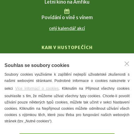
Letní kino na Amfiku
Povídání o víně s vínem
celý kalendář akcí
KAM V HUSTOPEČÍCH
Vinařství
Souhlas se soubory cookies
T. G. Masaryk
Soubory cookies využíváme k zajištění nejlepší uživatelské zkušenosti s
Mandloně
našimi webovými stránkami. Podrobné informace o cookies naleznete v
Ubytování
sekci
Více informací o cookies
. Kliknutím na Přijmout všechny cookies
Restaurace
souhlasíte s tím, že můžeme užívat všechny typy cookies. Chcete-li povolit
užívání pouze některých typů cookies, můžete tak učinit v sekci Nastavení
Městské muzeum a galerie
cookies. Kliknutím na Nepřijmout cookies můžete odmítnout užívání všech
Denní meníčka
cookies s výjimkou těch, které jsou třeba pro fungování našich webových
stránek (tzv. „Nutné cookies“).
Mapa města