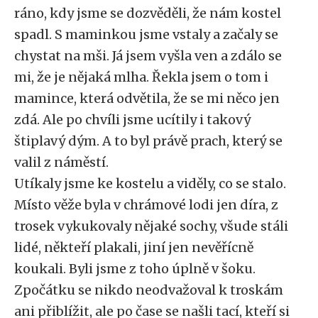
ráno, kdy jsme se dozvěděli, že nám kostel
spadl. S maminkou jsme vstaly a začaly se
chystat na mši. Já jsem vyšla ven a zdálo se
mi, že je nějaká mlha. Řekla jsem o tom i
mamince, která odvětila, že se mi něco jen
zdá. Ale po chvíli jsme ucítily i takový
štiplavý dým. A to byl právě prach, který se
valil z náměstí.
Utíkaly jsme ke kostelu a viděly, co se stalo.
Místo věže byla v chrámové lodi jen díra, z
trosek vykukovaly nějaké sochy, všude stáli
lidé, někteří plakali, jiní jen nevěřícně
koukali. Byli jsme z toho úplně v šoku.
Zpočátku se nikdo neodvažoval k troskám
ani přiblížit, ale po čase se našli tací, kteří si