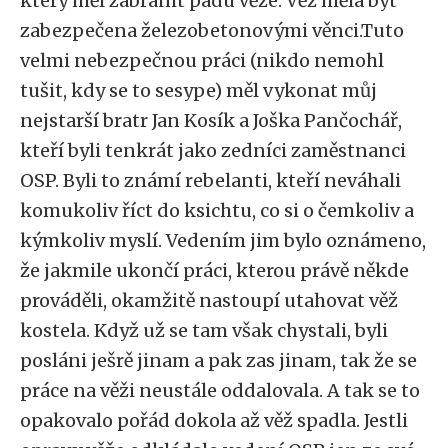
který měl zabránit pádu věže. Věž měla být
zabezpečena železobetonovými věnci.Tuto
velmi nebezpečnou práci (nikdo nemohl
tušit, kdy se to sesype) měl vykonat můj
nejstarší bratr Jan Kosík a Joška Pančochář,
kteří byli tenkrát jako zedníci zaměstnanci
OSP. Byli to známí rebelanti, kteří neváhali
komukoliv říct do ksichtu, co si o čemkoliv a
kýmkoliv myslí. Vedením jim bylo oznámeno,
že jakmile ukončí práci, kterou právě někde
prováděli, okamžitě nastoupí utahovat věž
kostela. Když už se tam však chystali, byli
posláni ješrě jinam a pak zas jinam, tak že se
práce na věži neustále oddalovala. A tak se to
opakovalo pořád dokola až věž spadla. Jestli