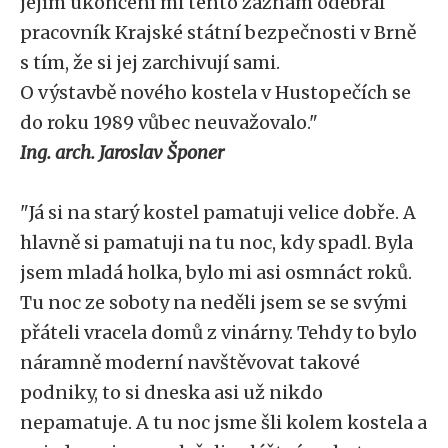
jejím ukončení mi tento záznam odebral
pracovník Krajské státní bezpečnosti v Brně
s tím, že si jej zarchivují sami.
O výstavbě nového kostela v Hustopečích se
do roku 1989 vůbec neuvažovalo."
Ing. arch. Jaroslav Šponer
"Já si na starý kostel pamatuji velice dobře. A
hlavně si pamatuji na tu noc, kdy spadl. Byla
jsem mladá holka, bylo mi asi osmnáct roků.
Tu noc ze soboty na neděli jsem se se svými
přáteli vracela domů z vinárny. Tehdy to bylo
náramně moderní navštěvovat takové
podniky, to si dneska asi už nikdo
nepamatuje. A tu noc jsme šli kolem kostela a