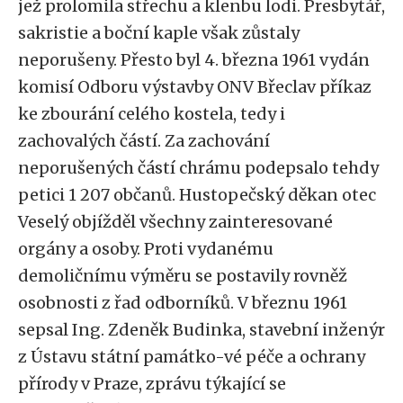
jež prolomila střechu a klenbu lodi. Presbytář,
sakristie a boční kaple však zůstaly
neporušeny. Přesto byl 4. března 1961 vydán
komisí Odboru výstavby ONV Břeclav příkaz
ke zbourání celého kostela, tedy i
zachovalých částí. Za zachování
neporušených částí chrámu podepsalo tehdy
petici 1 207 občanů. Hustopečský děkan otec
Veselý objížděl všechny zainteresované
orgány a osoby. Proti vydanému
demoličnímu výměru se postavily rovněž
osobnosti z řad odborníků. V březnu 1961
sepsal Ing. Zdeněk Budinka, stavební inženýr
z Ústavu státní památko-vé péče a ochrany
přírody v Praze, zprávu týkající se