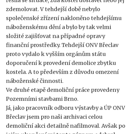
řešila se situace, zda kostel dostavět nebo jej
zdemolovat. V tehdejší době nebylo
společenské zřízení nakloněno tehdejšímu
náboženskému dění a bylo by tak velmi
složité zajišťovat na případné opravy
finanční prostředky. Tehdejší ONV Břeclav
proto vydalo k vyšším orgánům státu
doporučení k provedení demolice zbytku
kostela. A to především z důvodu omezení
náboženské činnosti.
Ve druhé etapě demoliční práce provedeny
Pozemními stavbami Brno.
Já, jako pracovník odboru výstavby a ÚP ONV
Břeclav jsem pro naši archivaci celou
demoliční akci detailně nafilmoval. Avšak po