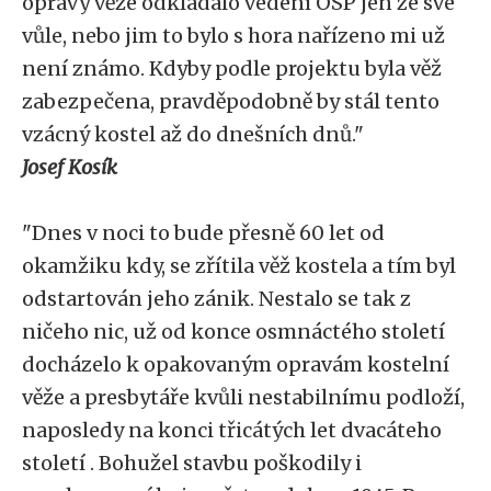
opravy věže odkládalo vedení OSP jen ze své
vůle, nebo jim to bylo s hora nařízeno mi už
není známo. Kdyby podle projektu byla věž
zabezpečena, pravděpodobně by stál tento
vzácný kostel až do dnešních dnů."
Josef Kosík
"Dnes v noci to bude přesně 60 let od
okamžiku kdy, se zřítila věž kostela a tím byl
odstartován jeho zánik. Nestalo se tak z
ničeho nic, už od konce osmnáctého století
docházelo k opakovaným opravám kostelní
věže a presbytáře kvůli nestabilnímu podloží,
naposledy na konci třicátých let dvacáteho
století . Bohužel stavbu poškodily i