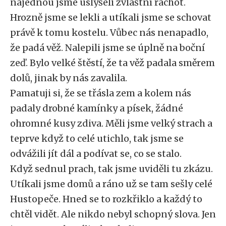
najednou jsme uslyšeli zvláštní rachot.
Hrozně jsme se lekli a utíkali jsme se schovat
právě k tomu kostelu. Vůbec nás nenapadlo,
že padá věž. Nalepili jsme se úplně na boční
zeď. Bylo velké štěstí, že ta věž padala směrem
dolů, jinak by nás zavalila.
Pamatuji si, že se třásla zem a kolem nás
padaly drobné kamínky a písek, žádné
ohromné kusy zdiva. Měli jsme velký strach a
teprve když to celé utichlo, tak jsme se
odvážili jít dál a podívat se, co se stalo.
Když sednul prach, tak jsme uviděli tu zkázu.
Utíkali jsme domů a ráno už se tam sešly celé
Hustopeče. Hned se to rozkřiklo a každý to
chtěl vidět. Ale nikdo nebyl schopný slova. Jen