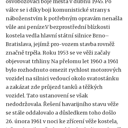
osvobozovací boje města v dubnu 1945. Po
válce se i díky boji komunistické strany s
náboženstvím k potřebným opravám nenašla
vůle ani peníze.V bezprostřední blízkosti
kostela vedla hlavní státní silnice Brno–
Bratislava, jejímž pro-vozem stavba rovněž
značně trpěla. Roku 1953 se ve věži začaly
objevovat trhliny. Na přelomu let 1960 a 1961
bylo rozhodnuto omezit rychlost motorových
vozidel na silnici vedoucí okolo svatostánku
a zakázat zde průjezd tanků a těžkých
vozidel. Tato ustanovení se však
nedodržovala. Řešení havarijního stavu věže
se stále oddalovalo a důsledkem toho došlo
26. února 1961 v noci ke zřícení věže kostela,