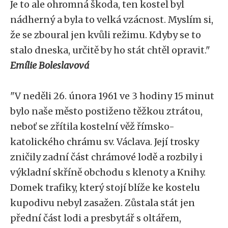
Je to ale ohromná škoda, ten kostel byl
nádherný a byla to velká vzácnost. Myslím si,
že se zboural jen kvůli režimu. Kdyby se to
stalo dneska, určitě by ho stát chtěl opravit."
Emílie Boleslavová
"V neděli 26. února 1961 ve 3 hodiny 15 minut
bylo naše město postiženo těžkou ztrátou,
neboť se zřítila kostelní věž římsko-
katolického chrámu sv. Václava. Její trosky
zničily zadní část chrámové lodě a rozbily i
výkladní skříně obchodu s klenoty a Knihy.
Domek trafiky, který stojí blíže ke kostelu
kupodivu nebyl zasažen. Zůstala stát jen
přední část lodi a presbytář s oltářem,