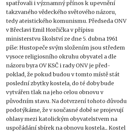
spatřovali i významný přínos k upevnění
takzvaného vědeckého světového názoru,
tedy ateistického komunismu. Předseda ONV
v Břeclavi Emil Horčička v přípisu
ministerstvu školství ze dne 5. dubna 1961
píše: Hustopeče svým složením jsou středem
vysoce religiosního okruhu obyvatel a dle
názoru byra OV KSČ i rady ONV je před-
poklad, že pokud budou v tomto místě stát
poslední zbytky kostela, do té doby bude
vytvářen tlak na jeho celou obnovu v
původním stavu. Na dotvrzení tohoto důvodu
podotýkáme, že v současné době se projevují
ohlasy mezi katolickým obyvatelstvem na
uspořádání sbírek na obnovu kostela... Kostel