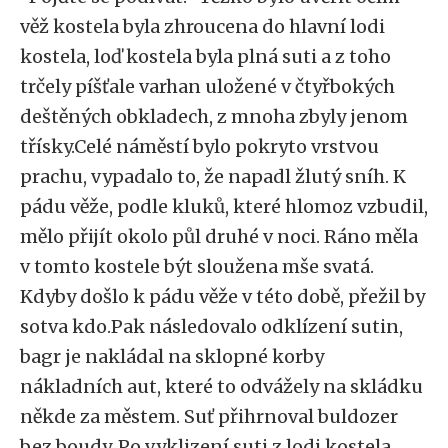
věž kostela byla zhroucena do hlavní lodi
kostela, loď kostela byla plná suti a z toho
trčely píšťale varhan uložené v čtyřbokých
deštěných obkladech, z mnoha zbyly jenom
třísky.Celé náměstí bylo pokryto vrstvou
prachu, vypadalo to, že napadl žlutý sníh. K
pádu věže, podle kluků, které hlomoz vzbudil,
mělo přijít okolo půl druhé v noci. Ráno měla
v tomto kostele být sloužena mše svatá.
Kdyby došlo k pádu věže v této době, přežil by
sotva kdo.Pak následovalo odklízení sutin,
bagr je nakládal na sklopné korby
nákladních aut, které to odvážely na skládku
někde za městem. Suť přihrnoval buldozer
bez boudy. Po vyklizení suti z lodi kostela