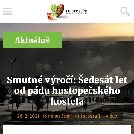
Menu
Aktuálně
Smutné výročí: Šedesát let
od pádu hustopečského
kostela
26. 2. 2021 · 16 minut čtení · 41 fotografí · 1 video