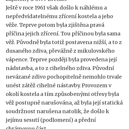
Ještě v roce 1961 však došlo k náhlému a
nepředvídatelnému zřícení kostela a jeho
věže. Teprve potom byla zjištěna pravá
příčina jejich zřícení. Tou příčinou byla sama
věž. Původně byla totiž postavena nižší, a to z
dusaného zdiva, převážně z mikulovského
vápence. Teprve později byla provedena její
nádstavba, a to z cihelného zdiva. Původní
nevázané zdivo pochopitelně nemohlo trvale
unést zátěž cihelné nástavby. Provozem v
okolí kostela a tím způsobenými otřesy byla
věž postupně narušována, až byla její statická
soudržnost narušena natolik, že došlo k
jejímu sesutí (podlomení) a přední
chrámovou část.