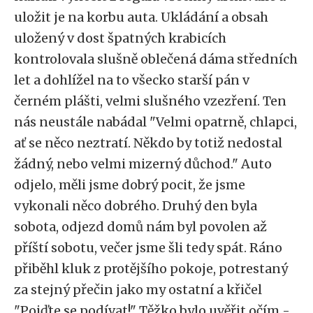
uložit je na korbu auta. Ukládání a obsah
uložený v dost špatných krabicích
kontrolovala slušně oblečená dáma středních
let a dohlížel na to všecko starší pán v
černém plášti, velmi slušného vzezření. Ten
nás neustále nabádal "Velmi opatrně, chlapci,
ať se něco neztratí. Někdo by totiž nedostal
žádný, nebo velmi mizerný důchod." Auto
odjelo, měli jsme dobrý pocit, že jsme
vykonali něco dobrého. Druhý den byla
sobota, odjezd domů nám byl povolen až
příští sobotu, večer jsme šli tedy spát. Ráno
přiběhl kluk z protějšího pokoje, potrestaný
za stejný přečin jako my ostatní a křičel
"Pojďte se podívat!" Těžko bylo uvěřit očím -