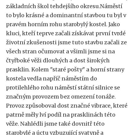
základních škol tehdejšího okresu.Náměstí
to bylo krásné a dominantní stavbou tu byl v
pravém horním rohu starobylý kostel. Jako
kluci, kteří teprve začali získávat první tvrdé
životní zkušenosti jsme tuto stavbu začali ze
všech stran očumovat a všimli jsme si na
čtyřboké věži dlouhých a dost širokých
prasklin. Kolem "staré pošty" a horní strany
kostela vedla napříč náměstím do
protilehlého rohu náměstí státní silnice se
značným provozem bez omezení tonáže.
Provoz způsoboval dost značné vibrace, které
patrně měly lví podíl na prasklinách této
věže. Nahlédli jsme také dovnitř této
starobylé a úctu vzbuzující svatyně a