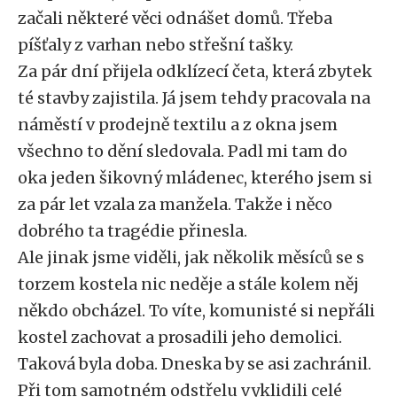
začali některé věci odnášet domů. Třeba
píšťaly z varhan nebo střešní tašky.
Za pár dní přijela odklízecí četa, která zbytek
té stavby zajistila. Já jsem tehdy pracovala na
náměstí v prodejně textilu a z okna jsem
všechno to dění sledovala. Padl mi tam do
oka jeden šikovný mládenec, kterého jsem si
za pár let vzala za manžela. Takže i něco
dobrého ta tragédie přinesla.
Ale jinak jsme viděli, jak několik měsíců se s
torzem kostela nic neděje a stále kolem něj
někdo obcházel. To víte, komunisté si nepřáli
kostel zachovat a prosadili jeho demolici.
Taková byla doba. Dneska by se asi zachránil.
Při tom samotném odstřelu vyklidili celé