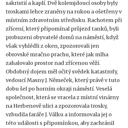
sakristií a kaplí. Dvě kolemjdoucí osoby byly
troskami lehce zraněny na rukou a ošetřeny v
místním zdravotním středisku. Rachotem při
zřícení, který připomínal průjezd tanků, byli
probuzeni obyvatelé domů na náměstí, když
však vyhlédli z oken, zpozorovali jen
obrovské mračno prachu, které jak mlha
zahalovalo prostor nad zřícenou věží.
Obdobný dojem měl očitý svědek katastrofy,
vedoucí Masny J. Němeček, který právě v tuto
dobu šel po horním okraji náměstí. Veselá
společnost, která se vracela z místní vinárny
na Herbenově ulici a zpozorovala trosky,
vzbudila faráře J. Válku a informovala jej o
této události s připomínkou, aby zachránil