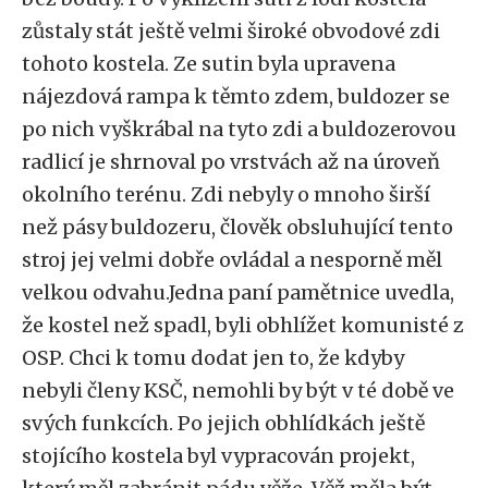
zůstaly stát ještě velmi široké obvodové zdi
tohoto kostela. Ze sutin byla upravena
nájezdová rampa k těmto zdem, buldozer se
po nich vyškrábal na tyto zdi a buldozerovou
radlicí je shrnoval po vrstvách až na úroveň
okolního terénu. Zdi nebyly o mnoho širší
než pásy buldozeru, člověk obsluhující tento
stroj jej velmi dobře ovládal a nesporně měl
velkou odvahu.Jedna paní pamětnice uvedla,
že kostel než spadl, byli obhlížet komunisté z
OSP. Chci k tomu dodat jen to, že kdyby
nebyli členy KSČ, nemohli by být v té době ve
svých funkcích. Po jejich obhlídkách ještě
stojícího kostela byl vypracován projekt,