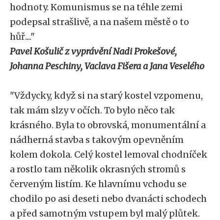
hodnoty. Komunismus se na téhle zemi
podepsal strašlivě, a na našem městě o to
hůř...."
Pavel Košulič z vyprávění Nadi Prokešové,
Johanna Peschiny, Vaclava Fišera a Jana Veselého
"Vždycky, když si na starý kostel vzpomenu,
tak mám slzy v očích. To bylo něco tak
krásného. Byla to obrovská, monumentální a
nádherná stavba s takovým opevněním
kolem dokola. Celý kostel lemoval chodníček
a rostlo tam několik okrasných stromů s
červeným listím. Ke hlavnímu vchodu se
chodilo po asi deseti nebo dvanácti schodech
a před samotným vstupem byl malý plůtek.