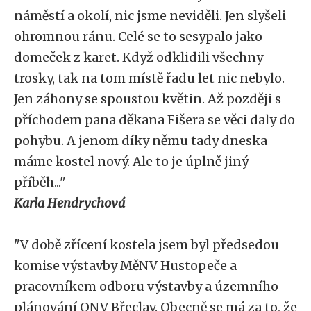
náměstí a okolí, nic jsme neviděli. Jen slyšeli
ohromnou ránu. Celé se to sesypalo jako
domeček z karet. Když odklidili všechny
trosky, tak na tom místě řadu let nic nebylo.
Jen záhony se spoustou květin. Až později s
příchodem pana děkana Fišera se věci daly do
pohybu. A jenom díky němu tady dneska
máme kostel nový. Ale to je úplně jiný
příběh..."
Karla Hendrychová
"V době zřícení kostela jsem byl předsedou
komise výstavby MěNV Hustopeče a
pracovníkem odboru výstavby a územního
plánování ONV Břeclav. Obecně se má za to, že