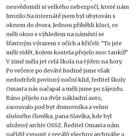
neuvědomili si velkého nebezpečí, které nám
hrozilo.Na internátě jsem byl ubytován s
oknem do dvora. Jednou přiběhli kluci, co
měli okno s výhledem na náměstí se
šťastným výrazem v očích a křičeli: "To jste
měli vidět, kolem kostela přejelo moc tanků!"
V zimě měla jet celá škola na týden na hory.
Po večerce po deváté hodině jsme však
nedodrželi povinný noční klid, ředitel školy
Omasta nás načapal a měli jsme po zájezdu.
Ráno přijelo na dvůr nákladní auto,
zacouvalo pod byt domovníka a velmi
slušného člověka, pana Slavíka, kde byl
uložený archiv OSSZ. Ředitel Omasta nám
nařídil vynosit z regálů všechny archiválie a