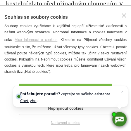
kostelní zlato před případným uloupením. V
10 hodin dopoledne vstoupil farář a několik
Souhlas se soubory cookies
místních činovníků, všichni chráněni
Soubory cookies využíváme k zajištění nejlepší uživatelské zkušenosti s
požárnickými přilbami, po žebříku do
našimi webovými stránkami. Podrobné informace o cookies naleznete v
chrámu, složili kostelní zlato do dvou kufrů a
sekci
Více informací o cookies
. Kliknutím na Přijmout všechny cookies
odnesli je na faru. Od časných ranních hodin
souhlasíte s tím, že můžeme užívat všechny typy cookies. Chcete-li povolit
užívání pouze některých typů cookies, můžete tak učinit v sekci Nastavení
se pak shromažďovali obyvatelé města kolem
cookies. Kliknutím na Nepřijmout cookies můžete odmítnout užívání všech
zbořeniště a s politováním prohlíželi trosky
cookies s výjimkou těch, které jsou třeba pro fungování našich webových
stránek (tzv. „Nutné cookies“).
této vzácné stavební památky. I při této
nenahraditelné škodě zjišťovali štěstí v
neštěstí, že k zřícení nedošlo o několik hodin
Přijmout všechny cookies
Potřebujete poradit?
Zeptejte se našeho asistenta
později, kdy by se kostel počal plniti věřícími
Chettyho
.
před nedělními bohoslužbami. Během neděle
Nepřijmout cookies
a dalších dní proudili ke zbořeništi občané z
Nastavení cookies
okolních obcí, kam se zpráva o katastrofě