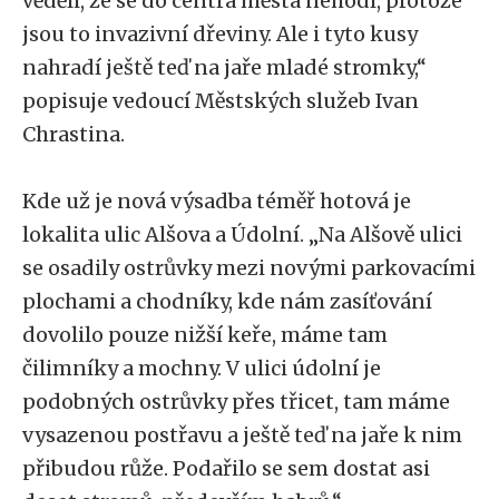
věděli, že se do centra města nehodí, protože
jsou to invazivní dřeviny. Ale i tyto kusy
nahradí ještě teď na jaře mladé stromky,“
popisuje vedoucí Městských služeb Ivan
Chrastina.
Kde už je nová výsadba téměř hotová je
lokalita ulic Alšova a Údolní. „Na Alšově ulici
se osadily ostrůvky mezi novými parkovacími
plochami a chodníky, kde nám zasíťování
dovolilo pouze nižší keře, máme tam
čilimníky a mochny. V ulici údolní je
podobných ostrůvky přes třicet, tam máme
vysazenou postřavu a ještě teď na jaře k nim
přibudou růže. Podařilo se sem dostat asi