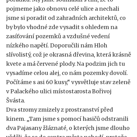
pojmeme jako obnovu celé ulice a nechali
jsme si poradit od zahradních architektů, co
by bylo vhodné zde vysadit s ohledem na
zasíťování pozemků a vzdušné vedení
nízkého napětí. Doporučili nám Hloh
slívolistý, což je okrasná dřevina, která krásně
kvete a má červené plody. Na podzim jich tu
vysadíme celou alej, co nám pozemky dovolí.
Počítáme s asi 60 kusy,“ vysvětluje stav zeleně
v Palackého ulici místostarosta Bořivoj
Švásta.
Dva stromy zmizely z prostranství před
kinem. „Tam jsme s pomocí hasičů odstranili
dva Pajasany žláznaté, o kterých jsme dlouho