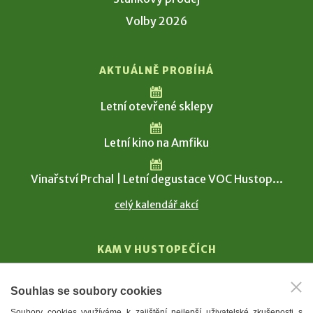
Volby 2026
AKTUÁLNĚ PROBÍHÁ
Letní otevřené sklepy
Letní kino na Amfiku
Vinařství Prchal | Letní degustace VOC Hustop...
celý kalendář akcí
KAM V HUSTOPEČÍCH
Vinařství
Souhlas se soubory cookies
T. G. Masaryk
Soubory cookies využíváme k zajištění nejlepší uživatelské zkušenosti s