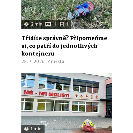
2 min
11
1
Třídíte správně? Připomeňme
si, co patří do jednotlivých
kontejnerů
28. 7. 2026 ·
Z města
1 min