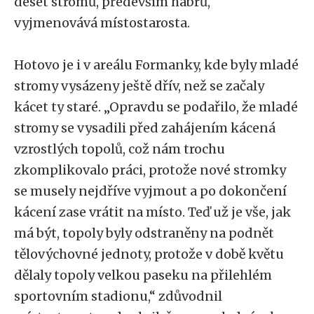
deset stromů, především habrů,“
vyjmenovává místostarosta.
Hotovo je i v areálu Formanky, kde byly mladé
stromy vysázeny ještě dřív, než se začaly
kácet ty staré. „Opravdu se podařilo, že mladé
stromy se vysadili před zahájením kácená
vzrostlých topolů, což nám trochu
zkomplikovalo práci, protože nové stromky
se musely nejdříve vyjmout a po dokončení
kácení zase vrátit na místo. Teď už je vše, jak
má být, topoly byly odstraněny na podnět
tělovýchovné jednoty, protože v době květu
dělaly topoly velkou paseku na přilehlém
sportovním stadionu,“ zdůvodnil