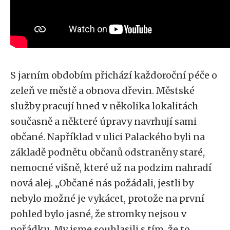
S jarním obdobím přichází každoroční péče o
zeleň ve městě a obnova dřevin. Městské
služby pracují hned v několika lokalitách
současně a některé úpravy navrhují sami
občané. Například v ulici Palackého byli na
základě podnětu občanů odstraněny staré,
nemocné višně, které už na podzim nahradí
nová alej. „Občané nás požádali, jestli by
nebylo možné je vykácet, protože na první
pohled bylo jasné, že stromky nejsou v
pořádku. My jsme souhlasili s tím, že to