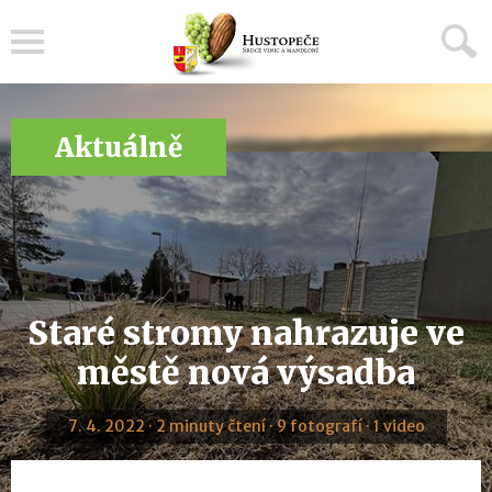
Menu
Aktuálně
Staré stromy nahrazuje ve
městě nová výsadba
7. 4. 2022 · 2 minuty čtení · 9 fotografí · 1 video