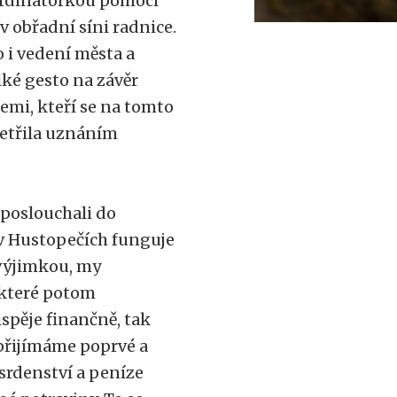
oordinátorkou pomoci
v obřadní síni radnice.
 i vedení města a
lké gesto na závěr
emi, kteří se na tomto
šetřila uznáním
aposlouchali do
v Hustopečích funguje
 výjimkou, my
 které potom
pěje finančně, tak
 přijímáme poprvé a
srdenství a peníze