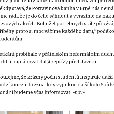
oužijeme tehdy, když nám budou docházet potřebn
ěkdy stává, že Potravinová banka v Brně nás nemá 
sme rádi, že je do čeho sáhnout a vyrazíme na nák
levových akcích. Bohužel potřebných stále přibývá
říběhy, proto si moc vážíme každého daru,“ poděk
tudentům.
etkání probíhalo v přátelském neformálním duchu
tihli i naplánovat další reprízy představení.
oufejme, že krásný počin studentů inspiruje další 
ude koncem března, kdy vypukne další kolo Sbírky
onání budeme včas informovat.
-nov-