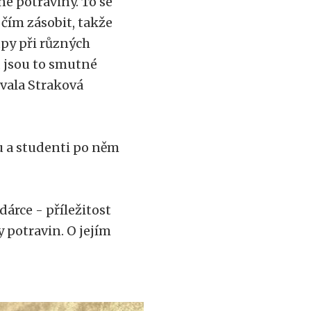
é potraviny. To se
čím zásobit, takže
upy při různých
, jsou to smutné
ovala Straková
 a studenti po něm
dárce - příležitost
 potravin. O jejím