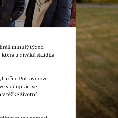
ráli minulý týden
, která u diváků sklidila
yl určen Potravinové
 ve spolupráci se
v těžké životní