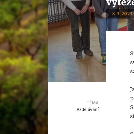
výtěž
8. 3. 2023 
S
s
s
J
p
TÉMA
S
Vzdělávání
s