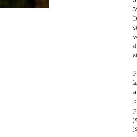
S
M
D
s
v
d
s
P
k
a
p
p
j
j