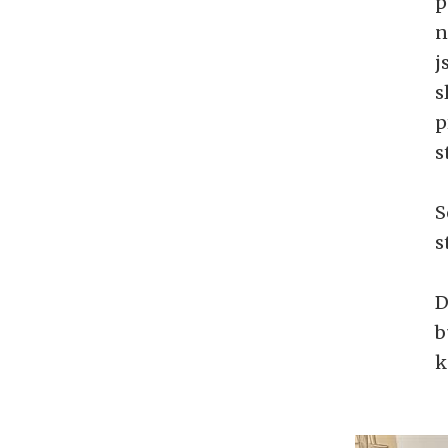
p
n
j
s
p
s
S
s
D
b
k