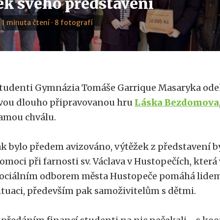
ek svého představení
· 1 minuta čtení · 8 fotografí
tudenti Gymnázia Tomáše Garrique Masaryka odeh
vou dlouho připravovanou hru
Láska Bezdomova
amou chválu.
ak bylo předem avizováno, výtěžek z představení b
omoci při farnosti sv. Václava v Hustopečích, která
ociálním odborem města Hustopeče pomáhá lidem 
ituaci, především pak samoživitelům s dětmi.