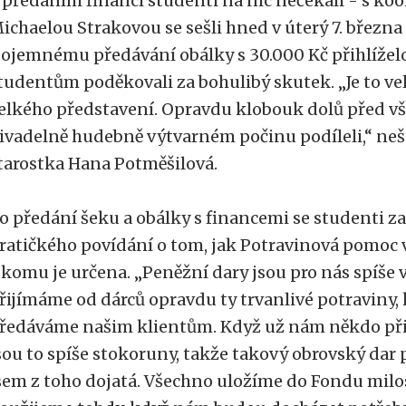
 předáním financí studenti na nic nečekali - s k
ichaelou Strakovou se sešli hned v úterý 7. března 
ojemnému předávání obálky s 30.000 Kč přihlíželo
tudentům poděkovali za bohulibý skutek. „Je to ve
elkého představení. Opravdu klobouk dolů před vš
ivadelně hudebně výtvarném počinu podíleli,“ ne
tarostka Hana Potměšilová.
o předání šeku a obálky s financemi se studenti z
ratičkého povídání o tom, jak Potravinová pomoc 
 komu je určena. „Peněžní dary jsou pro nás spíše
řijímáme od dárců opravdu ty trvanlivé potraviny,
ředáváme našim klientům. Když už nám někdo přis
sou to spíše stokoruny, takže takový obrovský dar
sem z toho dojatá. Všechno uložíme do Fondu milo