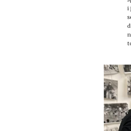
i
s
d
n
t