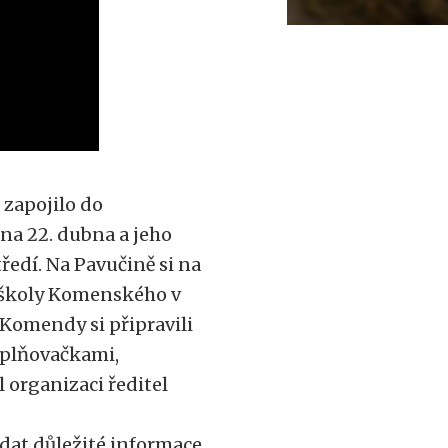
 zapojilo do
a 22. dubna a jeho
ředí. Na Pavučině si na
í školy Komenského v
 Komendy si připravili
oplňovačkami,
l organizaci ředitel
dat důležité informace