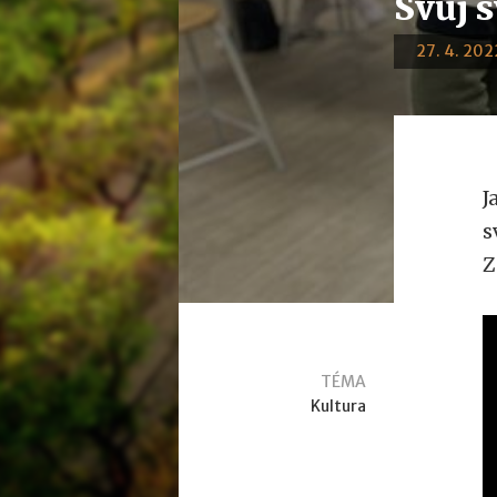
Svůj 
27. 4. 2022
J
s
Z
TÉMA
Kultura