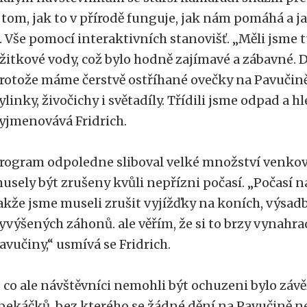
 tom, jak to v přírodě funguje, jak nám pomáhá a
í. Vše pomocí interaktivních stanovišť. „Měli jsme 
žitkové vody, což bylo hodně zajímavé a zábavné. Dě
rotože máme čerstvě ostříhané ovečky na Pavučině
ylinky, živočichy i světadíly. Třídili jsme odpad a hle
yjmenovává Fridrich.
rogram odpoledne sliboval velké množství venkovn
usely být zrušeny kvůli nepřízni počasí. „Počasí 
akže jsme museli zrušit vyjížďky na koních, výsadb
yvýšených záhonů. ale věřím, že si to brzy vynahr
avučiny,“ usmívá se Fridrich.
 co ale návštěvníci nemohli být ochuzeni bylo záv
pekáčků, bez kterého se žádné dění na Pavučině n