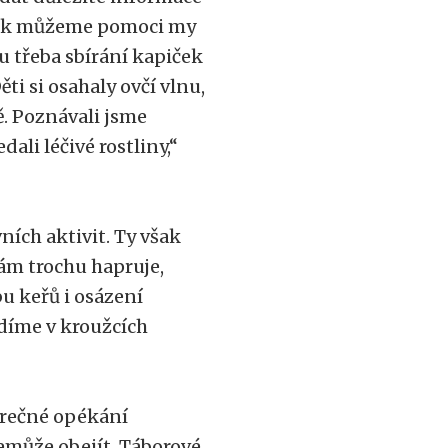
 jak můžeme pomoci my
tu třeba sbírání kapiček
ti si osahaly ovčí vlnu,
. Poznávali jsme
dali léčivé rostliny,“
ích aktivit. Ty však
nám trochu hapruje,
u keřů i osázení
adíme v kroužcích
ěrečné opékání
emůže obejít. Táborové