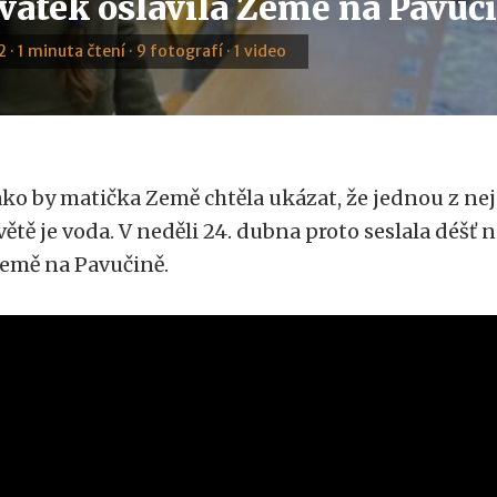
svátek oslavila Země na Pavuč
 · 1 minuta čtení · 9 fotografí · 1 video
ako by matička Země chtěla ukázat, že jednou z nej
větě je voda. V neděli 24. dubna proto seslala déšť
emě na Pavučině.