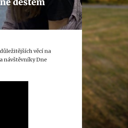
ině deštěm
důležitějších věcí na
 na návštěvníky Dne