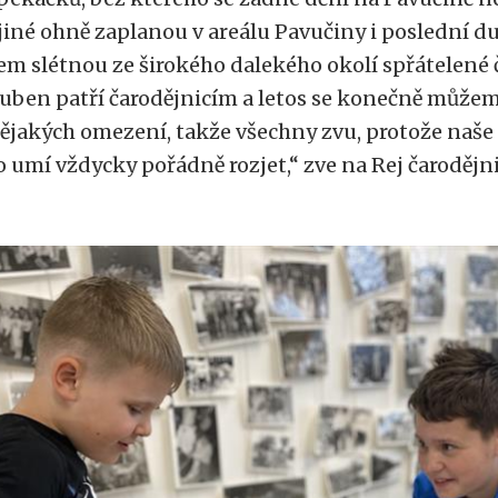
 jiné ohně zaplanou v areálu Pavučiny i poslední 
em slétnou ze širokého dalekého okolí spřátelené č
uben patří čarodějnicím a letos se konečně můžeme
ějakých omezení, takže všechny zvu, protože naše
o umí vždycky pořádně rozjet,“ zve na Rej čarodějni