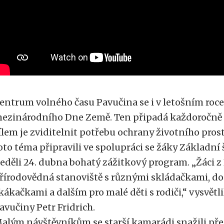
entrum volného času Pavučina se i v letošním roce
ezinárodního Dne Země. Ten připadá každoročně n
ílem je zviditelnit potřebu ochrany životního prost
oto téma připravili ve spolupráci se žáky Základn
eděli 24. dubna bohatý zážitkový program. „Žáci z
řírodovědná stanoviště s různými skládačkami, d
kákačkami a dalším pro malé děti s rodiči,“ vysvětli
avučiny Petr Fridrich.
alým návštěvníkům se starší kamarádi snažili pře