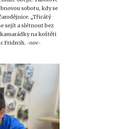
dubnovou sobotu, kdy se
arodějnice. „Třicátý
 sejít a slétnout bez
 kamarádky na koštěti
c Fridrcih.
-nov-