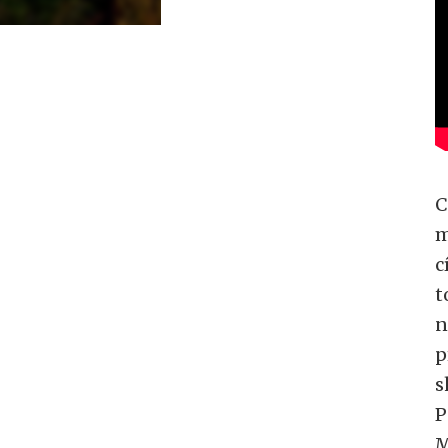
C
m
c
t
n
p
s
P
M