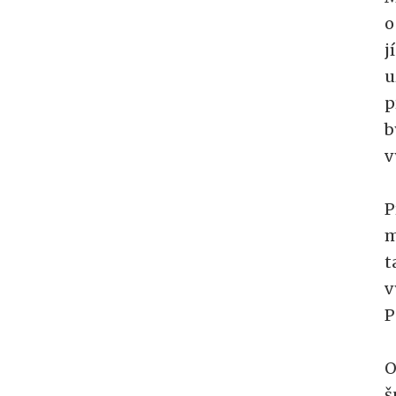
o
j
u
p
b
v
P
m
t
v
P
O
š