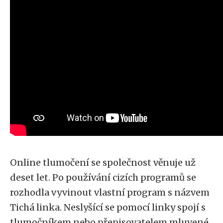
Online tlumočení se společnost věnuje už
deset let. Po používání cizích programů se
rozhodla vyvinout vlastní program s názvem
Tichá linka. Neslyšící se pomocí linky spojí s
tlumočníkem nebo přepisovatelem mluvené