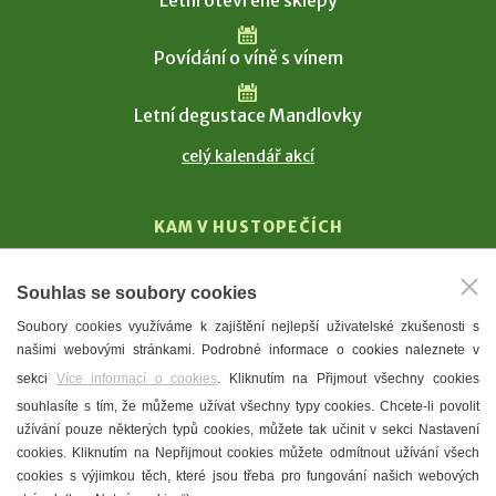
Letní otevřené sklepy
Povídání o víně s vínem
Letní degustace Mandlovky
celý kalendář akcí
KAM V HUSTOPEČÍCH
Vinařství
Souhlas se soubory cookies
T. G. Masaryk
Soubory cookies využíváme k zajištění nejlepší uživatelské zkušenosti s
Mandloně
našimi webovými stránkami. Podrobné informace o cookies naleznete v
Ubytování
sekci
Více informací o cookies
. Kliknutím na Přijmout všechny cookies
Restaurace
souhlasíte s tím, že můžeme užívat všechny typy cookies. Chcete-li povolit
užívání pouze některých typů cookies, můžete tak učinit v sekci Nastavení
Městské muzeum a galerie
cookies. Kliknutím na Nepřijmout cookies můžete odmítnout užívání všech
Denní meníčka
cookies s výjimkou těch, které jsou třeba pro fungování našich webových