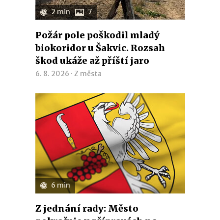
2 min
7
Požár pole poškodil mladý
biokoridor u Šakvic. Rozsah
škod ukáže až příští jaro
6. 8. 2026 ·
Z města
6 min
Z jednání rady: Město