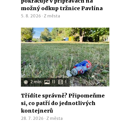
pokračuje v přípravách na
možný odkup tržnice Pavlína
5. 8. 2026 ·
Z města
2 min
11
1
Třídíte správně? Připomeňme
si, co patří do jednotlivých
kontejnerů
28. 7. 2026 ·
Z města