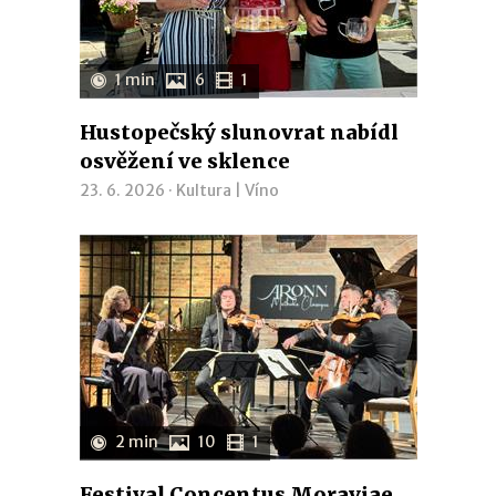
1 min
6
1
Hustopečský slunovrat nabídl
osvěžení ve sklence
23. 6. 2026 ·
Kultura
|
Víno
2 min
10
1
Festival Concentus Moraviae