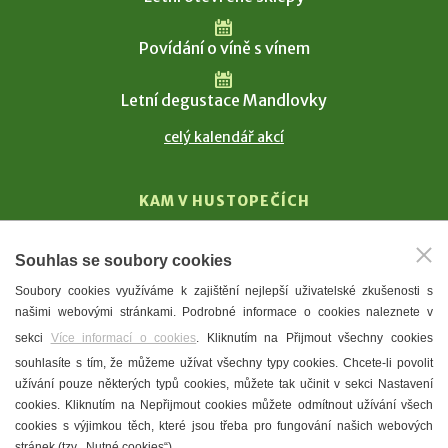
Povídání o víně s vínem
Letní degustace Mandlovky
celý kalendář akcí
KAM V HUSTOPEČÍCH
Vinařství
Souhlas se soubory cookies
T. G. Masaryk
Soubory cookies využíváme k zajištění nejlepší uživatelské zkušenosti s
Mandloně
našimi webovými stránkami. Podrobné informace o cookies naleznete v
Ubytování
sekci
Více informací o cookies
. Kliknutím na Přijmout všechny cookies
Restaurace
souhlasíte s tím, že můžeme užívat všechny typy cookies. Chcete-li povolit
užívání pouze některých typů cookies, můžete tak učinit v sekci Nastavení
Městské muzeum a galerie
cookies. Kliknutím na Nepřijmout cookies můžete odmítnout užívání všech
Denní meníčka
cookies s výjimkou těch, které jsou třeba pro fungování našich webových
stránek (tzv. „Nutné cookies“).