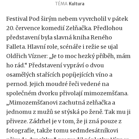
TÉMA
Kultura
Festival Pod širým nebem vyvrcholil v pátek
20. července komedií Zelňačka. Předlohou
představení byla slavná kniha Reného
Falleta. Hlavní role, scénáře i režie se ujal
Oldřich Vízner: „Je to moc hezký příběh, mám
ho rád.“ Představení vypráví o dvou
osamělých stařících popíjejících víno a
pernod. Jejich moudré řeči vedené na
společném dvorku přivolají mimozemšťana.
„Mimozemšťanovi zachutná zelňačka a
jednomu z mužů se stýská po ženě. Tak mu ji
přiveze. Zádrhel je v tom, že ji zná pouze z
fotografie, takže tomu sedmdesátníkovi