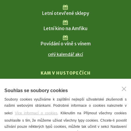
Letní otevřené sklepy
Letní kino na Amfiku
Povídání o víně s vínem
celý kalendář akcí
KAM V HUSTOPEČÍCH
Vinařství
Souhlas se soubory cookies
T. G. Masaryk
Soubory cookies využíváme k zajištění nejlepší uživatelské zkušenosti s
Mandloně
našimi webovými stránkami. Podrobné informace o cookies naleznete v
Ubytování
sekci
Více informací o cookies
. Kliknutím na Přijmout všechny cookies
Restaurace
souhlasíte s tím, že můžeme užívat všechny typy cookies. Chcete-li povolit
užívání pouze některých typů cookies, můžete tak učinit v sekci Nastavení
Městské muzeum a galerie