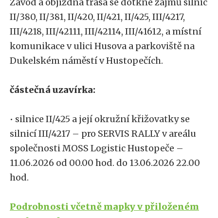
Závod a objízdná trasa se dotkne zájmů silnic
II/380, II/381, II/420, II/421, II/425, III/4217,
III/4218, III/42111, III/42114, III/41612, a místní
komunikace v ulici Husova a parkoviště na
Dukelském náměstí v Hustopečích.
částečná uzavírka:
• silnice II/425 a její okružní křižovatky se
silnicí III/4217 – pro SERVIS RALLY v areálu
společnosti MOSS Logistic Hustopeče –
11.06.2026 od 00.00 hod. do 13.06.2026 22.00
hod.
Podrobnosti včetně mapky v přiloženém