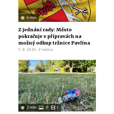
6 min
Z jednání rady: Město
pokračuje v přípravách na
možný odkup tržnice Pavlína
5. 8. 2026 ·
Z města
2 min
11
1