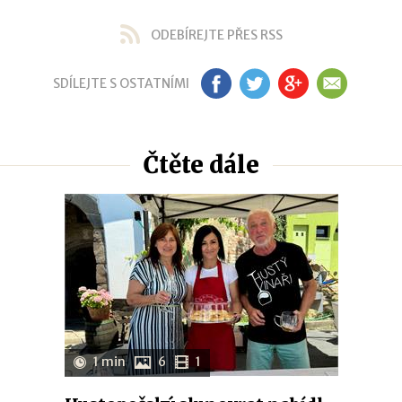
ODEBÍREJTE PŘES RSS
SDÍLEJTE S OSTATNÍMI
FB
TW
GP
EM
Čtěte dále
1 min
6
1