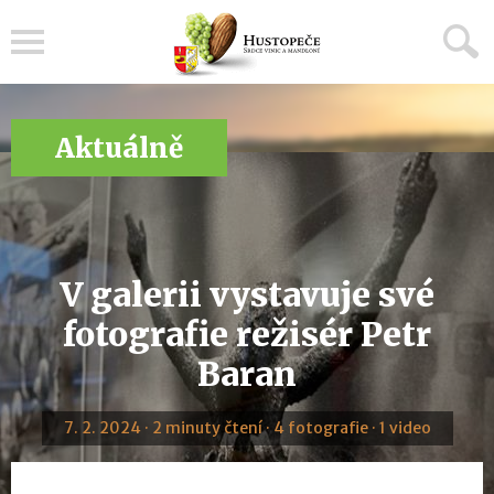
Menu
Aktuálně
V galerii vystavuje své
fotografie režisér Petr
Baran
7. 2. 2024 · 2 minuty čtení · 4 fotografie · 1 video