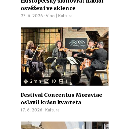
Hustopečský slunovrat nabídl
osvěžení ve sklence
23. 6. 2026 ·
Víno
|
Kultura
2 min
10
1
Festival Concentus Moraviae
oslavil krásu kvarteta
17. 6. 2026 ·
Kultura