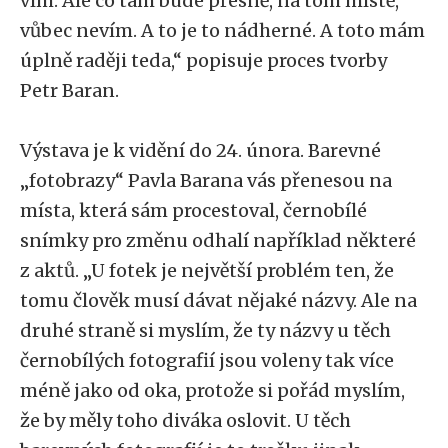
vím. Ale co tam bude přesně, na tom místě,
vůbec nevím. A to je to nádherné. A toto mám
úplně raději teda,“ popisuje proces tvorby
Petr Baran.
Výstava je k vidění do 24. února. Barevné
„fotobrazy“ Pavla Barana vás přenesou na
místa, která sám procestoval, černobílé
snímky pro změnu odhalí například některé
z aktů. „U fotek je největší problém ten, že
tomu člověk musí dávat nějaké názvy. Ale na
druhé straně si myslím, že ty názvy u těch
černobílých fotografií jsou voleny tak více
méně jako od oka, protože si pořád myslím,
že by měly toho diváka oslovit. U těch