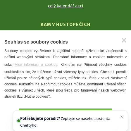
celý kalendář akcí
KAM V HUSTOPEČÍCH
Vinařství
Souhlas se soubory cookies
T. G. Masaryk
Soubory cookies využíváme k zajištění nejlepší uživatelské zkušenosti s
Mandloně
našimi webovými stránkami. Podrobné informace o cookies naleznete v
Ubytování
sekci
Více informací o cookies
. Kliknutím na Přijmout všechny cookies
Restaurace
souhlasíte s tím, že můžeme užívat všechny typy cookies. Chcete-li povolit
užívání pouze některých typů cookies, můžete tak učinit v sekci Nastavení
Městské muzeum a galerie
cookies. Kliknutím na Nepřijmout cookies můžete odmítnout užívání všech
Denní meníčka
cookies s výjimkou těch, které jsou třeba pro fungování našich webových
stránek (tzv. „Nutné cookies“).
Mapa města
Přijmout všechny cookies
Potřebujete poradit?
Zeptejte se našeho asistenta
Chettyho
.