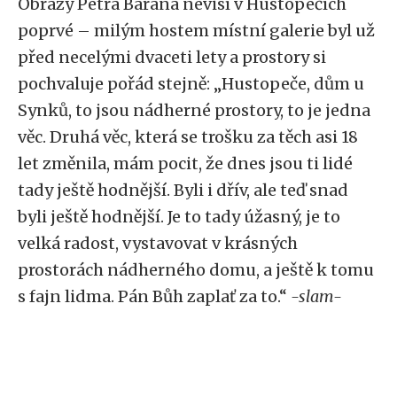
Obrazy Petra Barana nevisí v Hustopečích
poprvé – milým hostem místní galerie byl už
před necelými dvaceti lety a prostory si
pochvaluje pořád stejně: „Hustopeče, dům u
Synků, to jsou nádherné prostory, to je jedna
věc. Druhá věc, která se trošku za těch asi 18
let změnila, mám pocit, že dnes jsou ti lidé
tady ještě hodnější. Byli i dřív, ale teď snad
byli ještě hodnější. Je to tady úžasný, je to
velká radost, vystavovat v krásných
prostorách nádherného domu, a ještě k tomu
s fajn lidma. Pán Bůh zaplať za to.“
-slam-