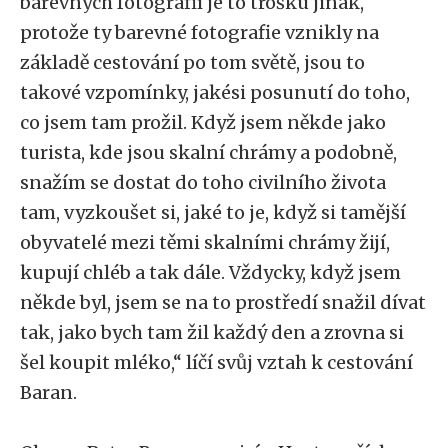
barevných fotografií je to trošku jinak,
protože ty barevné fotografie vznikly na
základě cestování po tom světě, jsou to
takové vzpomínky, jakési posunutí do toho,
co jsem tam prožil. Když jsem někde jako
turista, kde jsou skalní chrámy a podobně,
snažím se dostat do toho civilního života
tam, vyzkoušet si, jaké to je, když si tamější
obyvatelé mezi těmi skalními chrámy žijí,
kupují chléb a tak dále. Vždycky, když jsem
někde byl, jsem se na to prostředí snažil dívat
tak, jako bych tam žil každý den a zrovna si
šel koupit mléko,“ líčí svůj vztah k cestování
Baran.