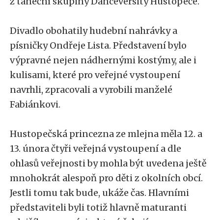
z taneční skupiny Danceversity Hustopeče.
Divadlo obohatily hudební nahrávky a
písničky Ondřeje Lista. Představení bylo
výpravné nejen nádhernými kostýmy, ale i
kulisami, které pro veřejné vystoupení
navrhli, zpracovali a vyrobili manželé
Fabiánkovi.
Hustopečská princezna ze mlejna měla 12. a
13. února čtyři veřejná vystoupení a dle
ohlasů veřejnosti by mohla být uvedena ještě
mnohokrát alespoň pro děti z okolních obcí.
Jestli tomu tak bude, ukáže čas. Hlavními
představiteli byli totiž hlavně maturanti