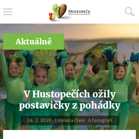
Menu
Aktuálně
V Hustopečích ožily
postavičky z pohádky
24. 2. 2020 · 1 minuta čtení · 6 fotografí