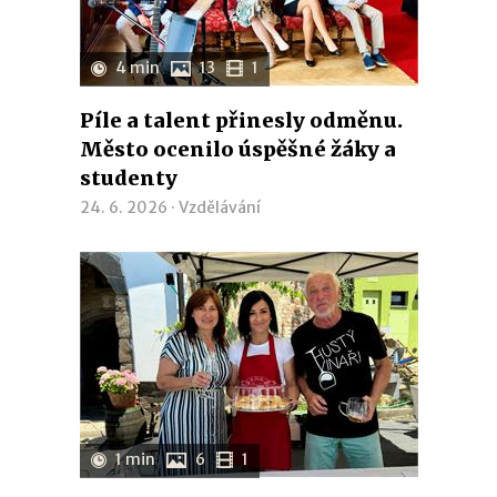
4 min
13
1
Píle a talent přinesly odměnu.
Město ocenilo úspěšné žáky a
studenty
24. 6. 2026 ·
Vzdělávání
1 min
6
1