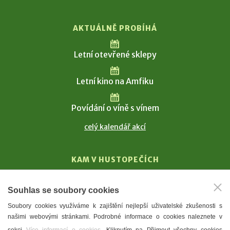
AKTUÁLNĚ PROBÍHÁ
Letní otevřené sklepy
Letní kino na Amfiku
Povídání o víně s vínem
celý kalendář akcí
KAM V HUSTOPEČÍCH
Vinařství
Souhlas se soubory cookies
T. G. Masaryk
Soubory cookies využíváme k zajištění nejlepší uživatelské zkušenosti s
Mandloně
našimi webovými stránkami. Podrobné informace o cookies naleznete v
Ubytování