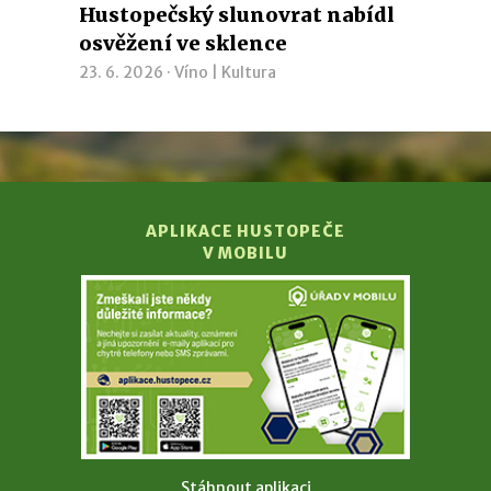
Hustopečský slunovrat nabídl
osvěžení ve sklence
23. 6. 2026 ·
Víno
|
Kultura
APLIKACE HUSTOPEČE
V MOBILU
Stáhnout aplikaci