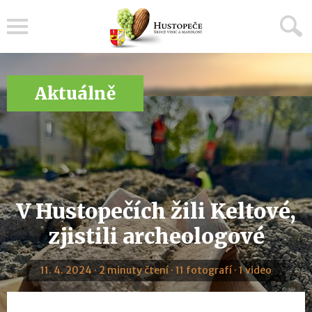
Menu
Aktuálně
V Hustopečích žili Keltové,
zjistili archeologové
11. 4. 2024 · 2 minuty čtení · 11 fotografí · 1 video