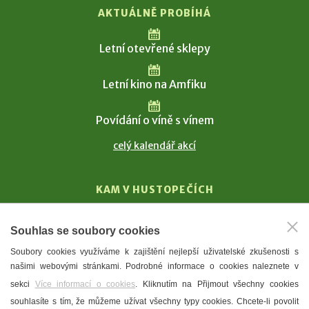
AKTUÁLNĚ PROBÍHÁ
Letní otevřené sklepy
Letní kino na Amfiku
Povídání o víně s vínem
celý kalendář akcí
KAM V HUSTOPEČÍCH
Vinařství
Souhlas se soubory cookies
T. G. Masaryk
Soubory cookies využíváme k zajištění nejlepší uživatelské zkušenosti s
Mandloně
našimi webovými stránkami. Podrobné informace o cookies naleznete v
Ubytování
sekci
Více informací o cookies
. Kliknutím na Přijmout všechny cookies
Restaurace
souhlasíte s tím, že můžeme užívat všechny typy cookies. Chcete-li povolit