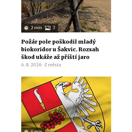
2 min
7
Požár pole poškodil mladý
biokoridor u Šakvic. Rozsah
škod ukáže až příští jaro
6. 8. 2026 ·
Z města
6 min