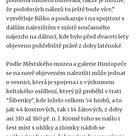
podobná osídlení budovala, takže je možné,
že podobných nálezů tu ještě bude více,“
vysvětluje Bíško a poukazuje i na spojitost s
dalším nalezištěm v místě současného
nájezdu na dálnici, kde bylo před dvaceti lety
objeveno pohřebiště právě z doby laténské.
Podle Městského muzea a galerie Hustopeče
se na nově objeveném nalezišti může jednat
o vesnici, která je spojena i s výzkumem
keltského osídlení, který již proběhl v trati
"Šibenky", kde leželo celkem 54 hrobů, a to
jak 44 kostrových, tak i 14 žárových, z doby
asi 310 až 180 př. n. l. Kromě toho se našlo i
šest míst s uhlíky a zlomky nádob se