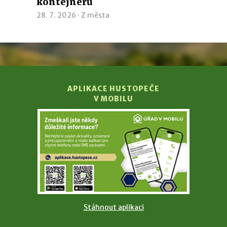
kontejnerů
28. 7. 2026 ·
Z města
APLIKACE HUSTOPEČE
V MOBILU
Stáhnout aplikaci