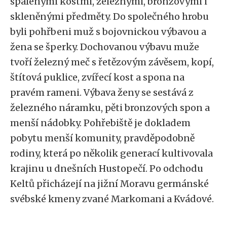
spálenými kostmi, železnými, bronzovými i
skleněnými předměty. Do společného hrobu
byli pohřbeni muž s bojovnickou výbavou a
žena se šperky. Dochovanou výbavu muže
tvoří železný meč s řetězovým závěsem, kopí,
štítová puklice, zvířecí kost a spona na
pravém rameni. Výbava ženy se sestává z
železného náramku, pěti bronzových spon a
menší nádobky. Pohřebiště je dokladem
pobytu menší komunity, pravděpodobně
rodiny, která po několik generací kultivovala
krajinu u dnešních Hustopečí. Po odchodu
Keltů přicházejí na jižní Moravu germánské
svébské kmeny zvané Markomani a Kvádové.