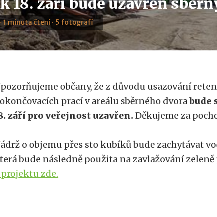
k 18. září bude uzavřen sběrn
· 1 minuta čtení · 5 fotografí
pozorňujeme občany, že z důvodu usazování reten
okončovacích prací v areálu sběrného dvora
bude 
8. září pro veřejnost uzavřen.
Děkujeme za pocho
ádrž o objemu přes sto kubíků bude zachytávat vod
terá bude následně použita na zavlažování zeleně
 projektu zde.