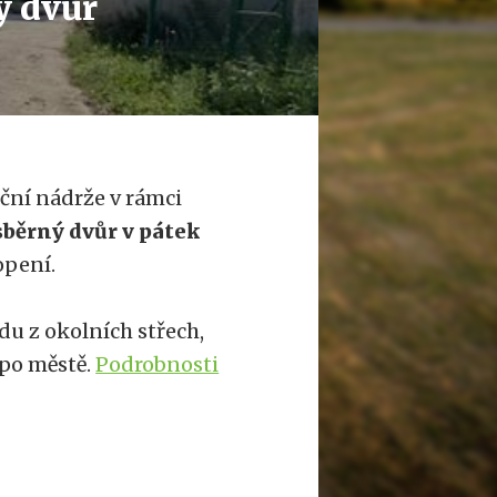
ý dvůr
ční nádrže v rámci
sběrný dvůr v pátek
pení.
u z okolních střech,
 po městě.
Podrobnosti