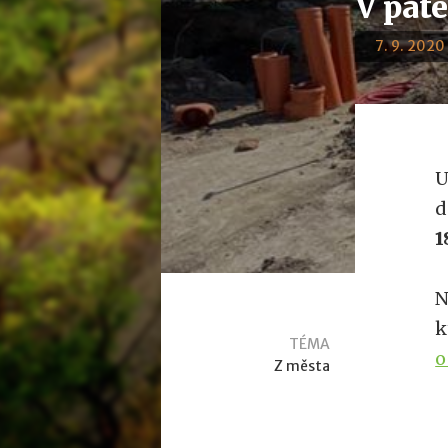
V páte
7. 9. 2020 
U
d
1
N
k
TÉMA
o
Z města