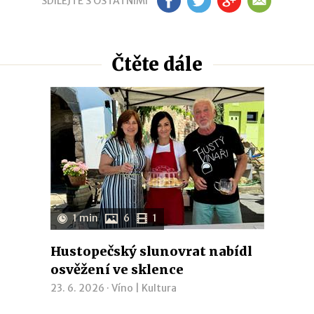
SDÍLEJTE S OSTATNÍMI
FB
TW
GP
EM
Čtěte dále
1 min
6
1
Hustopečský slunovrat nabídl
osvěžení ve sklence
23. 6. 2026 ·
Víno
|
Kultura