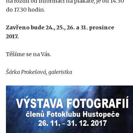
na rozdíl od informací na plakátě, je od 14.30
do 17.30 hodin.
Zavřeno bude 24., 25., 26. a 31. prosince
2017.
Těšíme se na Vás.
Šárka Prokešová, galeristka