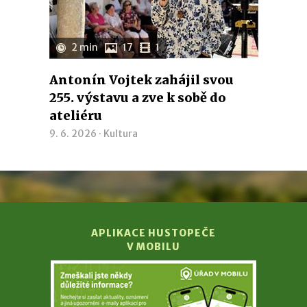
2 min
17
1
Antonín Vojtek zahájil svou
255. výstavu a zve k sobě do
ateliéru
9. 6. 2026 ·
Kultura
APLIKACE HUSTOPEČE
V MOBILU