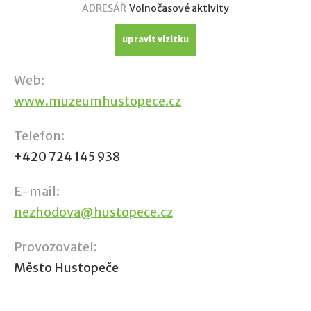
ADRESÁŘ
Volnočasové aktivity
upravit vizitku
Web:
www.muzeumhustopece.cz
Telefon:
+420 724 145 938
E-mail:
nezhodova@hustopece.cz
Provozovatel:
Město Hustopeče