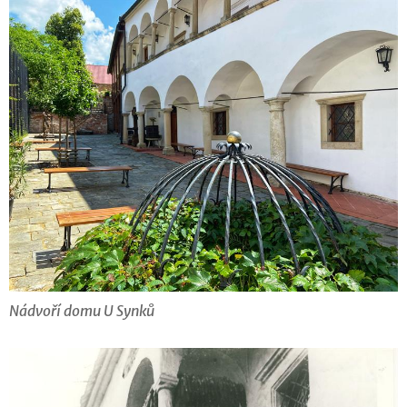
Nádvoří domu U Synků