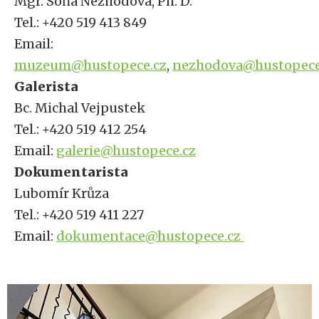
Mgr. Soňa Nezhodová, Ph. D.
Tel.: +420 519 413 849
Email:
muzeum@hustopece.cz
,
nezhodova@hustopece
Galerista
Bc. Michal Vejpustek
Tel.: +420 519 412 254
Email:
galerie@hustopece.cz
Dokumentarista
Lubomír Krůza
Tel.: +420 519 411 227
Email:
dokumentace@hustopece.cz