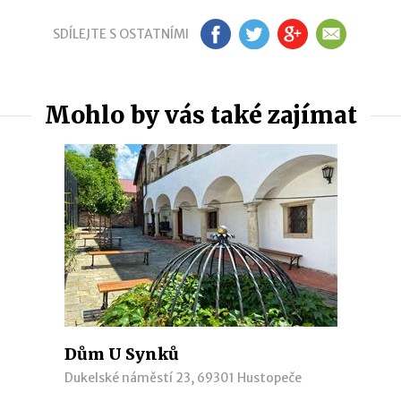
SDÍLEJTE S OSTATNÍMI
FB
TW
G+
EM
Mohlo by vás také zajímat
Dům U Synků
Dukelské náměstí 23, 69301 Hustopeče