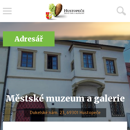
Menu
Adresář
Městské muzeum a galerie
Dukelské nám. 23, 69301 Hustopeče