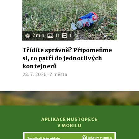
2 min
11
1
Třídíte správně? Připomeňme
si, co patří do jednotlivých
kontejnerů
28. 7. 2026 ·
Z města
APLIKACE HUSTOPEČE
V MOBILU