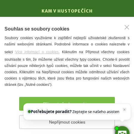
KAM V HUSTOPEČÍCH
Vinařství
Souhlas se soubory cookies
T. G. Masaryk
Soubory cookies využíváme k zajištění nejlepší uživatelské zkušenosti s
Mandloně
našimi webovými stránkami. Podrobné informace o cookies naleznete v
Ubytování
sekci
Více informací o cookies
. Kliknutím na Přijmout všechny cookies
Restaurace
souhlasíte s tím, že můžeme užívat všechny typy cookies. Chcete-li povolit
užívání pouze některých typů cookies, můžete tak učinit v sekci Nastavení
Městské muzeum a galerie
cookies. Kliknutím na Nepřijmout cookies můžete odmítnout užívání všech
Denní meníčka
cookies s výjimkou těch, které jsou třeba pro fungování našich webových
stránek (tzv. „Nutné cookies“).
Mapa města
Přijmout všechny cookies
Potřebujete poradit?
Zeptejte se našeho asistenta
Chettyho
.
Nepřijmout cookies
Prohlášení o přístupnosti
Správce webu
2026 © Město
Hustopeče