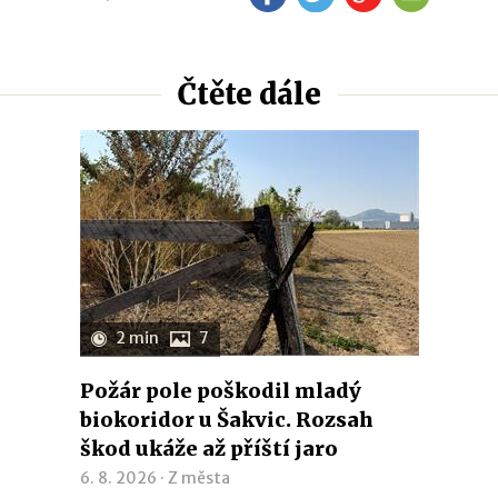
Čtěte dále
2 min
7
Požár pole poškodil mladý
biokoridor u Šakvic. Rozsah
škod ukáže až příští jaro
6. 8. 2026 ·
Z města