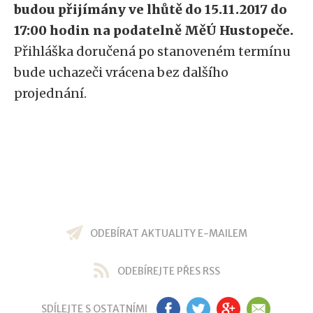
budou přijímány ve lhůtě do 15.11.2017 do
17:00 hodin na podatelně MěÚ Hustopeče.
Přihláška doručená po stanoveném termínu
bude uchazeči vrácena bez dalšího
projednání.
ODEBÍRAT AKTUALITY E-MAILEM
ODEBÍREJTE PŘES RSS
SDÍLEJTE S OSTATNÍMI
FB
TW
GP
EM