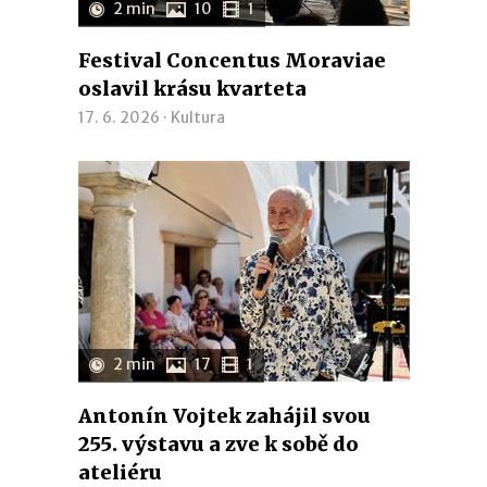
2 min
10
1
Festival Concentus Moraviae
oslavil krásu kvarteta
17. 6. 2026 ·
Kultura
2 min
17
1
Antonín Vojtek zahájil svou
255. výstavu a zve k sobě do
ateliéru