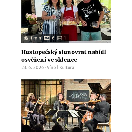
1 min
6
1
Hustopečský slunovrat nabídl
osvěžení ve sklence
23. 6. 2026 ·
Víno
|
Kultura