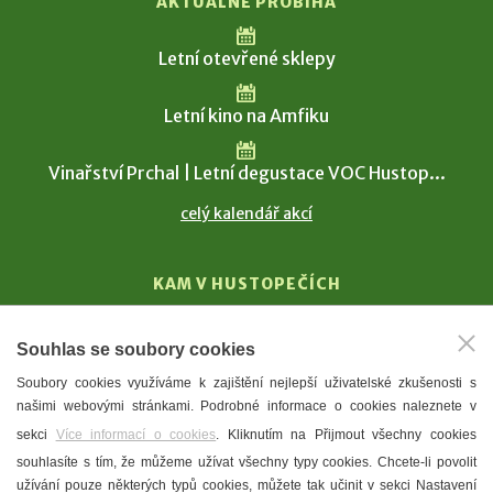
AKTUÁLNĚ PROBÍHÁ
Letní otevřené sklepy
Letní kino na Amfiku
Vinařství Prchal | Letní degustace VOC Hustop...
celý kalendář akcí
KAM V HUSTOPEČÍCH
Vinařství
Souhlas se soubory cookies
T. G. Masaryk
Soubory cookies využíváme k zajištění nejlepší uživatelské zkušenosti s
Mandloně
našimi webovými stránkami. Podrobné informace o cookies naleznete v
Ubytování
sekci
Více informací o cookies
. Kliknutím na Přijmout všechny cookies
Restaurace
souhlasíte s tím, že můžeme užívat všechny typy cookies. Chcete-li povolit
užívání pouze některých typů cookies, můžete tak učinit v sekci Nastavení