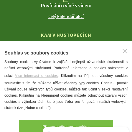
Povídání o víně s vínem
celý kalendář akcí
KAM V HUSTOPEČÍCH
Vinařství
Souhlas se soubory cookies
T. G. Masaryk
Soubory cookies využíváme k zajištění nejlepší uživatelské zkušenosti s
Mandloně
našimi webovými stránkami. Podrobné informace o cookies naleznete v
Ubytování
sekci
Více informací o cookies
. Kliknutím na Přijmout všechny cookies
Restaurace
souhlasíte s tím, že můžeme užívat všechny typy cookies. Chcete-li povolit
užívání pouze některých typů cookies, můžete tak učinit v sekci Nastavení
Městské muzeum a galerie
cookies. Kliknutím na Nepřijmout cookies můžete odmítnout užívání všech
Denní meníčka
cookies s výjimkou těch, které jsou třeba pro fungování našich webových
stránek (tzv. „Nutné cookies“).
Mapa města
Přijmout všechny cookies
Potřebujete poradit?
Zeptejte se našeho asistenta