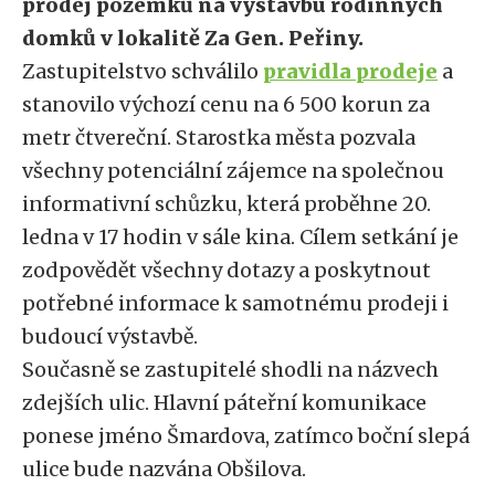
prodej pozemků na výstavbu rodinných
domků v lokalitě Za Gen. Peřiny.
Zastupitelstvo schválilo
pravidla prodeje
a
stanovilo výchozí cenu na 6 500 korun za
metr čtvereční. Starostka města pozvala
všechny potenciální zájemce na společnou
informativní schůzku, která proběhne 20.
ledna v 17 hodin v sále kina. Cílem setkání je
zodpovědět všechny dotazy a poskytnout
potřebné informace k samotnému prodeji i
budoucí výstavbě.
Současně se zastupitelé shodli na názvech
zdejších ulic. Hlavní páteřní komunikace
ponese jméno Šmardova, zatímco boční slepá
ulice bude nazvána Obšilova.