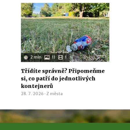
2 min
11
1
Třídíte správně? Připomeňme
si, co patří do jednotlivých
kontejnerů
28. 7. 2026 ·
Z města