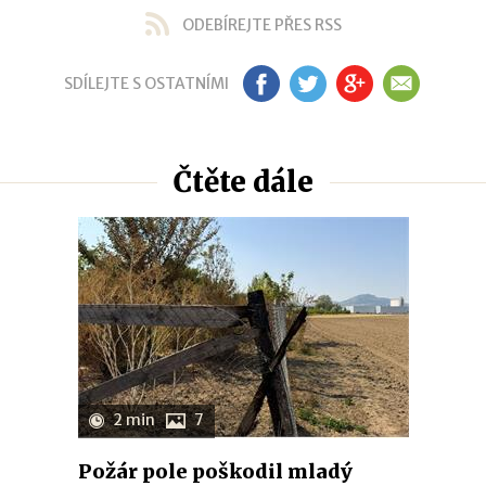
ODEBÍREJTE PŘES RSS
SDÍLEJTE S OSTATNÍMI
FB
TW
GP
EM
Čtěte dále
2 min
7
Požár pole poškodil mladý