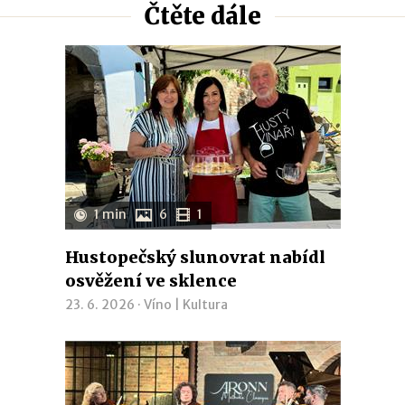
Čtěte dále
1 min
6
1
Hustopečský slunovrat nabídl
osvěžení ve sklence
23. 6. 2026 ·
Víno
|
Kultura