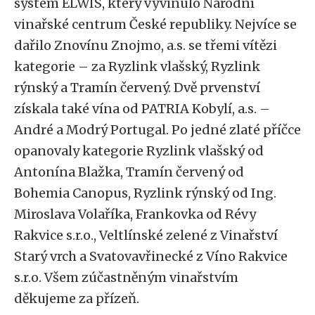
systém ELWIS, který vyvinulo Národní
vinařské centrum České republiky. Nejvíce se
dařilo Znovínu Znojmo, a.s. se třemi vítězi
kategorie – za Ryzlink vlašský, Ryzlink
rýnský a Tramín červený. Dvě prvenství
získala také vína od PATRIA Kobylí, a.s. –
André a Modrý Portugal. Po jedné zlaté příčce
opanovaly kategorie Ryzlink vlašský od
Antonína Blažka, Tramín červený od
Bohemia Canopus, Ryzlink rýnský od Ing.
Miroslava Volaříka, Frankovka od Révy
Rakvice s.r.o., Veltlínské zelené z Vinařství
Starý vrch a Svatovavřinecké z Víno Rakvice
s.r.o. Všem zúčastněným vinařstvím
děkujeme za přízeň.