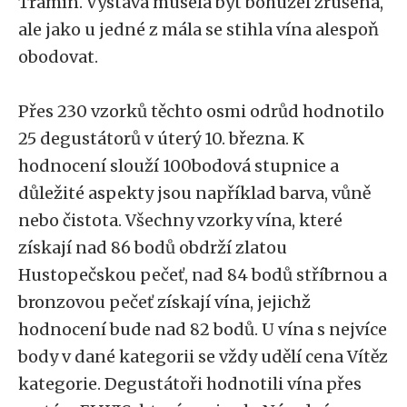
Tramín. Výstava musela být bohužel zrušena,
ale jako u jedné z mála se stihla vína alespoň
obodovat.
Přes 230 vzorků těchto osmi odrůd hodnotilo
25 degustátorů v úterý 10. března. K
hodnocení slouží 100bodová stupnice a
důležité aspekty jsou například barva, vůně
nebo čistota. Všechny vzorky vína, které
získají nad 86 bodů obdrží zlatou
Hustopečskou pečeť, nad 84 bodů stříbrnou a
bronzovou pečeť získají vína, jejichž
hodnocení bude nad 82 bodů. U vína s nejvíce
body v dané kategorii se vždy udělí cena Vítěz
kategorie. Degustátoři hodnotili vína přes