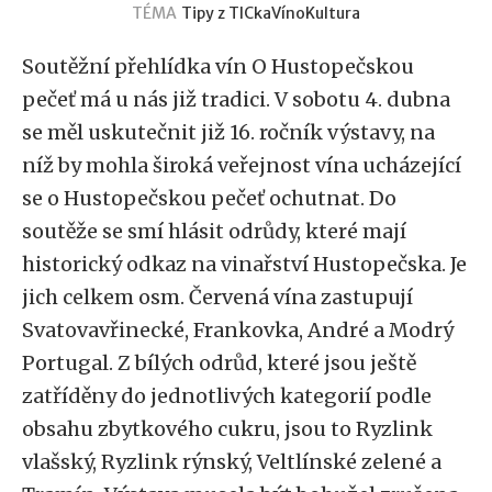
TÉMA
Tipy z TICka
Víno
Kultura
Soutěžní přehlídka vín O Hustopečskou
pečeť má u nás již tradici. V sobotu 4. dubna
se měl uskutečnit již 16. ročník výstavy, na
níž by mohla široká veřejnost vína ucházející
se o Hustopečskou pečeť ochutnat. Do
soutěže se smí hlásit odrůdy, které mají
historický odkaz na vinařství Hustopečska. Je
jich celkem osm. Červená vína zastupují
Svatovavřinecké, Frankovka, André a Modrý
Portugal. Z bílých odrůd, které jsou ještě
zatříděny do jednotlivých kategorií podle
obsahu zbytkového cukru, jsou to Ryzlink
vlašský, Ryzlink rýnský, Veltlínské zelené a