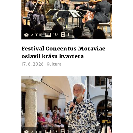
2 min
10
1
Festival Concentus Moraviae
oslavil krásu kvarteta
17. 6. 2026 ·
Kultura
2 min
17
1