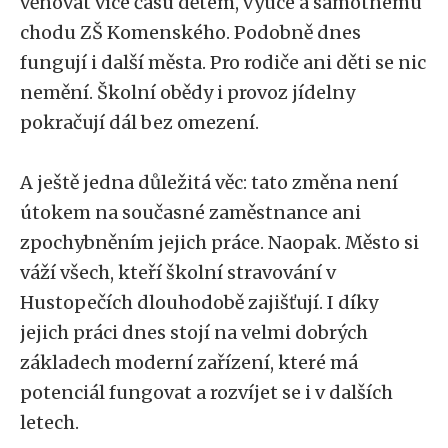
věnovat více času dětem, výuce a samotnému
chodu ZŠ Komenského. Podobně dnes
fungují i další města. Pro rodiče ani děti se nic
nemění. Školní obědy i provoz jídelny
pokračují dál bez omezení.
A ještě jedna důležitá věc: tato změna není
útokem na současné zaměstnance ani
zpochybněním jejich práce. Naopak. Město si
váží všech, kteří školní stravování v
Hustopečích dlouhodobě zajišťují. I díky
jejich práci dnes stojí na velmi dobrých
základech moderní zařízení, které má
potenciál fungovat a rozvíjet se i v dalších
letech.