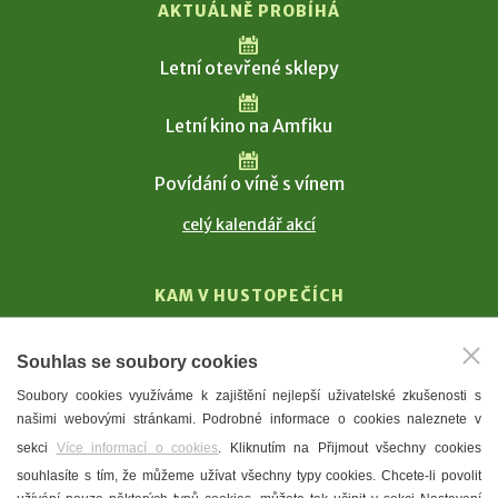
AKTUÁLNĚ PROBÍHÁ
Letní otevřené sklepy
Letní kino na Amfiku
Povídání o víně s vínem
celý kalendář akcí
KAM V HUSTOPEČÍCH
Vinařství
Souhlas se soubory cookies
T. G. Masaryk
Soubory cookies využíváme k zajištění nejlepší uživatelské zkušenosti s
Mandloně
našimi webovými stránkami. Podrobné informace o cookies naleznete v
Ubytování
sekci
Více informací o cookies
. Kliknutím na Přijmout všechny cookies
Restaurace
souhlasíte s tím, že můžeme užívat všechny typy cookies. Chcete-li povolit