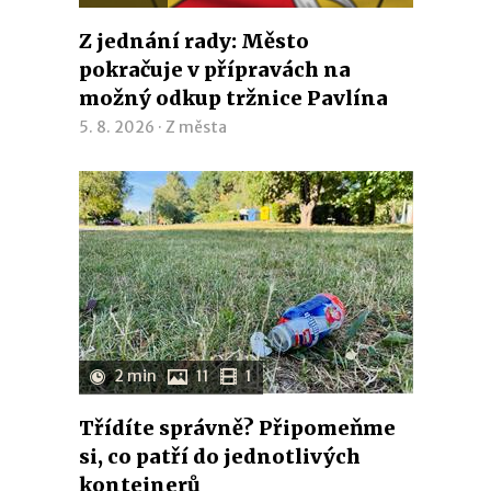
Z jednání rady: Město
pokračuje v přípravách na
možný odkup tržnice Pavlína
5. 8. 2026 ·
Z města
2 min
11
1
Třídíte správně? Připomeňme
si, co patří do jednotlivých
kontejnerů