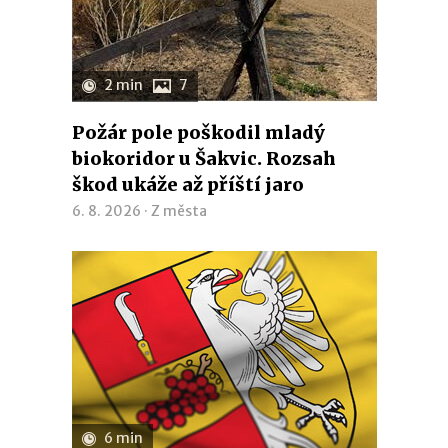
2 min
7
Požár pole poškodil mladý
biokoridor u Šakvic. Rozsah
škod ukáže až příští jaro
6. 8. 2026 ·
Z města
6 min