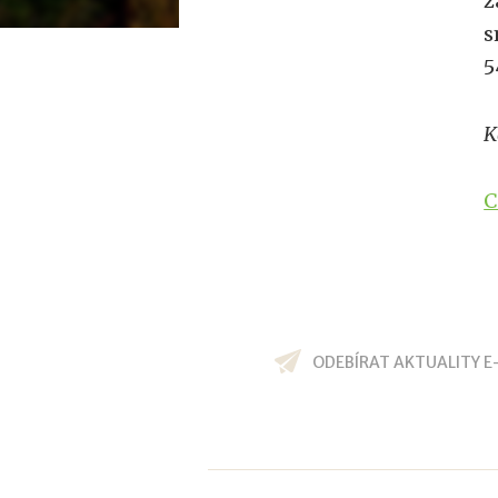
ž
s
5
K
C
ODEBÍRAT AKTUALITY E