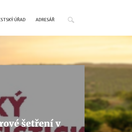
Hledat
STSKÝ ÚŘAD
ADRESÁŘ
rové šetření v