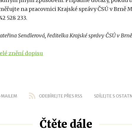
ádným jiným způsobem. Případné dotazy, pokud b
měřujte na pracovnici Krajské správy ČSÚ v Brně Mi
42 528 233.
ateřina Sendlerová, ředitelka Krajské správy ČSÚ v Brn
elé znění dopisu
-MAILEM
ODEBÍREJTE PŘES RSS
SDÍLEJTE S OSTATN
Čtěte dále