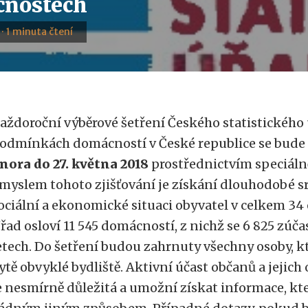
nostech
 · 1 minuta čtení
aždoroční výběrové šetření Českého statistického 
odmínkách domácností v České republice se bude
nora do 27. května 2018
prostřednictvím speciáln
myslem tohoto zjišťování je získání dlouhodobé s
ociální a ekonomické situaci obyvatel v celkem 34
řad osloví 11 545 domácností, z nichž se 6 825 zúča
etech. Do šetření budou zahrnuty všechny osoby, 
ytě obvyklé bydliště. Aktivní účast občanů a jejic
e nesmírně důležitá a umožní získat informace, kter