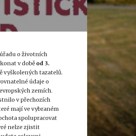
úřadu o životních
 konat v době
od 3.
ě vyškolených tazatelů.
rovnatelné údaje o
 evropských zemích.
stnilo v přechozích
které mají ve vybraném
h ochota spolupracovat
é nelze zjistit