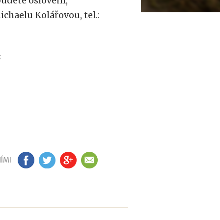
udete osloveni,
chaelu Kolářovou, tel.:
ě
ÍMI
FB
TW
GP
EM