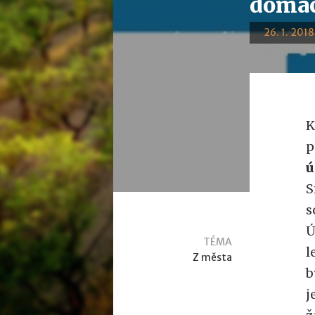
domác
26. 1. 2018
K
p
ú
S
s
Ú
TÉMA
l
Z města
b
j