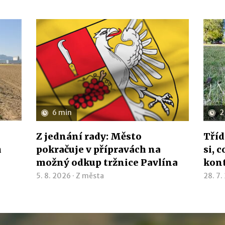
6 min
2
Z jednání rady: Město
Tříd
h
pokračuje v přípravách na
si, 
možný odkup tržnice Pavlína
kon
5. 8. 2026 ·
Z města
28. 7.