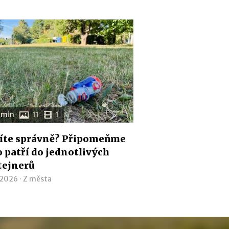
 min
11
1
íte správně? Připomeňme
co patří do jednotlivých
tejnerů
 2026 ·
Z města