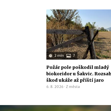
2 min
7
Požár pole poškodil mladý
biokoridor u Šakvic. Rozsa
škod ukáže až příští jaro
6. 8. 2026 ·
Z města