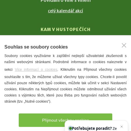
Povídání o víně s vínem
celý kalendář akcí
KAM V HUSTOPEČÍCH
Vinařství
Souhlas se soubory cookies
T. G. Masaryk
Soubory cookies využíváme k zajištění nejlepší uživatelské zkušenosti s
Mandloně
našimi webovými stránkami. Podrobné informace o cookies naleznete v
Ubytování
sekci
Více informací o cookies
. Kliknutím na Přijmout všechny cookies
Restaurace
souhlasíte s tím, že můžeme užívat všechny typy cookies. Chcete-li povolit
užívání pouze některých typů cookies, můžete tak učinit v sekci Nastavení
Městské muzeum a galerie
cookies. Kliknutím na Nepřijmout cookies můžete odmítnout užívání všech
Denní meníčka
cookies s výjimkou těch, které jsou třeba pro fungování našich webových
stránek (tzv. „Nutné cookies“).
Mapa města
Přijmout všechny cookies
Potřebujete poradit?
Zeptejte se naš