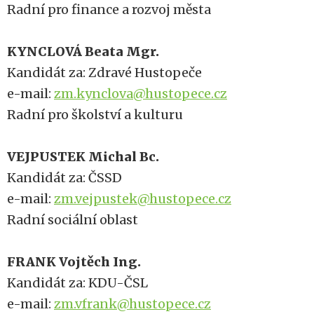
Radní pro finance a rozvoj města
KYNCLOVÁ Beata Mgr.
Kandidát za: Zdravé Hustopeče
e-mail:
zm.kynclova@hustopece.cz
Radní pro školství a kulturu
VEJPUSTEK Michal Bc.
Kandidát za: ČSSD
e-mail:
zm.vejpustek@hustopece.cz
Radní sociální oblast
FRANK Vojtěch Ing.
Kandidát za: KDU-ČSL
e-mail:
zm.vfrank@hustopece.cz