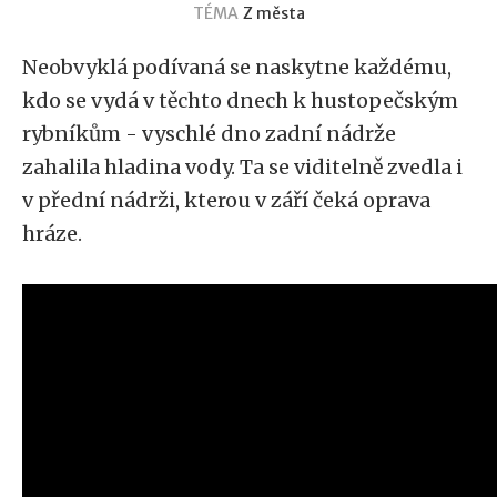
TÉMA
Z města
Neobvyklá podívaná se naskytne každému,
kdo se vydá v těchto dnech k hustopečským
rybníkům - vyschlé dno zadní nádrže
zahalila hladina vody. Ta se viditelně zvedla i
v přední nádrži, kterou v září čeká oprava
hráze.