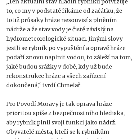
„Ten aktuální stav hladin rybníků potvrzuje
to, co my v podstatě říkáme od začátku, že
totiž průsaky hráze nesouvisí s plněním
nádrže a že stav vody je čistě závislý na
hydrometeorologické situaci. Jinými slovy -
jestli se rybník po vypuštění a opravě hráze
podaří znovu naplnit vodou, to záleží na tom,
jaké budou srážky v době, kdy už bude
rekonstrukce hráze a všech zařízení
dokončená,“ tvrdí Chmelař.
Pro Povodí Moravy je tak oprava hráze
prioritou spíše z bezpečnostního hlediska,
aby rybník plnil svoji funkci jako nádrž.
Obyvatelé města, kteří se k rybníkům