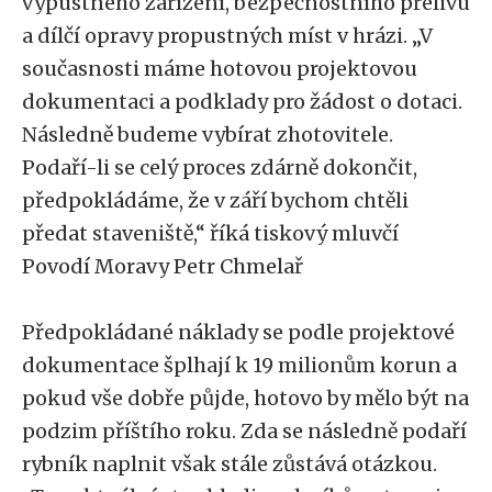
výpustného zařízení, bezpečnostního přelivu
a dílčí opravy propustných míst v hrázi. „V
současnosti máme hotovou projektovou
dokumentaci a podklady pro žádost o dotaci.
Následně budeme vybírat zhotovitele.
Podaří-li se celý proces zdárně dokončit,
předpokládáme, že v září bychom chtěli
předat staveniště,“ říká tiskový mluvčí
Povodí Moravy Petr Chmelař
Předpokládané náklady se podle projektové
dokumentace šplhají k 19 milionům korun a
pokud vše dobře půjde, hotovo by mělo být na
podzim příštího roku. Zda se následně podaří
rybník naplnit však stále zůstává otázkou.