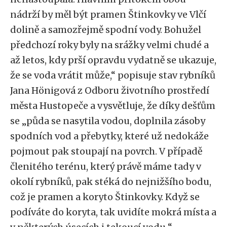
nádrží by měl být pramen Štinkovky ve Vlčí
dolině a samozřejmě spodní vody. Bohužel
předchozí roky byly na srážky velmi chudé a
až letos, kdy prší opravdu vydatně se ukazuje,
že se voda vrátit může,“ popisuje stav rybníků
Jana Hönigová z Odboru životního prostředí
města Hustopeče a vysvětluje, že díky dešťům
se „půda se nasytila vodou, doplnila zásoby
spodních vod a přebytky, které už nedokáže
pojmout pak stoupají na povrch. V případě
členitého terénu, který právě máme tady v
okolí rybníků, pak stéká do nejnižšího bodu,
což je pramen a koryto Štinkovky. Když se
podíváte do koryta, tak uvidíte mokrá místa a