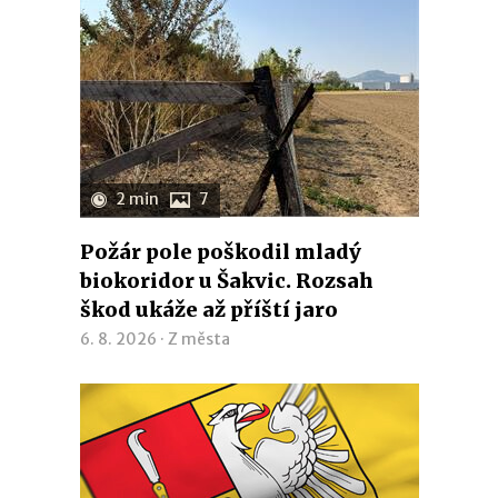
2 min
7
Požár pole poškodil mladý
biokoridor u Šakvic. Rozsah
škod ukáže až příští jaro
6. 8. 2026 ·
Z města