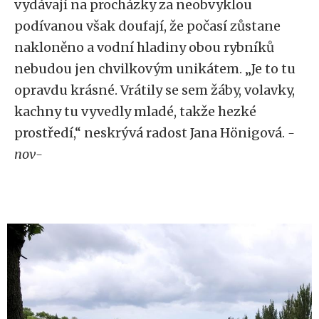
vydávají na procházky za neobvyklou
podívanou však doufají, že počasí zůstane
nakloněno a vodní hladiny obou rybníků
nebudou jen chvilkovým unikátem. „Je to tu
opravdu krásné. Vrátily se sem žáby, volavky,
kachny tu vyvedly mladé, takže hezké
prostředí,“ neskrývá radost Jana Hönigová.
-
nov-