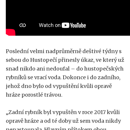
Poslední velmi nadprůměrně deštivé týdny s
sebou do Hustopečí přinesly úkaz, ve který už
snad nikdo ani nedoufal – do hustopečských
rybníků se vrací voda. Dokonce i do zadního,
jehož dno bylo od vypuštění kvůli opravě
hráze porostlé trávou.
„Zadní rybník byl vypuštěn v roce 2017 kvůli
opravě hráze a od té doby už sem voda nikdy
nenastoupala. Hlavním přítokem obou