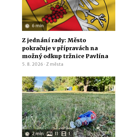
6 min
Z jednání rady: Město
pokračuje v přípravách na
možný odkup tržnice Pavlína
5. 8. 2026 ·
Z města
2 min
11
1