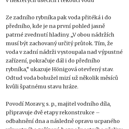
v některých úsecích i tekoucí vodu “
Ze zadního rybníka pak voda přitéká i do
předního, kde je na první pohled jasně
patrné zvednutí hladiny. „V obou nádržích
musí být zachovaný určitý průtok. Tím, že
voda v zadní nádrži vystoupala nad výpustné
zařízení, pokračuje dál i do předního
rybníka,“ ukazuje Hönigová otevřený stav.
Odtud voda bohužel mizí už několik měsíců
kvůli špatnému stavu hráze.
Povodí Moravy, s. p., majitel vodního díla,
připravuje dvě etapy rekonstrukce –
odbahnění dna a následně opravu ucpaného