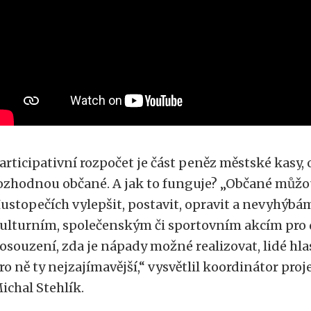
articipativní rozpočet je část peněz městské kasy, 
ozhodnou občané. A jak to funguje? „Občané můžou 
ustopečích vylepšit, postavit, opravit a nevyhýbá
ulturním, společenským či sportovním akcím pro dě
osouzení, zda je nápady možné realizovat, lidé h
ro ně ty nejzajímavější,“ vysvětlil koordinátor pro
ichal Stehlík.