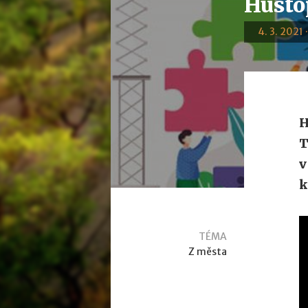
Husto
4. 3. 2021 
H
T
v
k
TÉMA
Z města