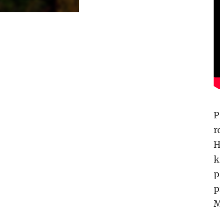
P
r
H
k
p
p
M