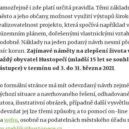
amozřejmě i zde platí určitá pravidla. Těmi základ
ěsto a jeho občany, možnost využití výstupů širok
ealizovatelnost projektu, která spočívá například
 územním plánem, dořešenými vlastnickými vzta
odobně. Náklady na jeden podaný návrh nesmí př
isíc korun.
Zajímavé náměty na zlepšení života
aždý obyvatel Hustopečí (mladší 15 let se so
ástupce) v termínu od 3. do 31. března 2021
.
o formální stránce má mít odevzdaný návrh zejmé
ýchozí situace a navrhovaného řešení, odhadované
utora, ilustrativní obrázek, případně další vysvětluj
devzdat jej lze třemi způsoby, a to pomocí on-lin
na
webu
, osobně na podatelnách městského úřadu 
m.stehlik@hustopece.cz
.