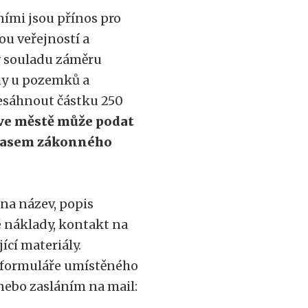
ními jsou přínos pro
ou veřejností a
 v souladu záměru
hy u pozemků a
esáhnout částku 250
 ve městě může podat
uhlasem zákonného
na název, popis
 náklady, kontakt na
ící materiály.
e formuláře umístěného
nebo zasláním na mail: