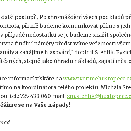
 další postup? „Po shromáždění všech podkladů při
ontrola, při níž budeme komunikovat přímo s jed
 v případě nedostatků se je budeme snažit společn
ervna finální náměty představíme veřejnosti vše
anály a zahájíme hlasování,“ doplnil Stehlík. Fyzic
ítězných, stejně jako úhradu nákladů, zajistí město
íce informací získáte na
www.tvorimehustopece.c
římo na koordinátora celého projektu, Michala Ste
sou: tel.: 725 438 060, mail:
zm.stehlik@hustopece.
ěšíme se na Vaše nápady!
hrad-