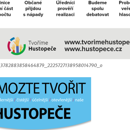
_3782883858464879_2225727138958014790_o