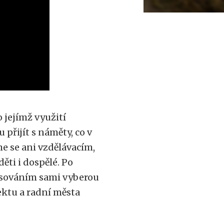
o jejímž využití
přijít s náměty, co v
me se ani vzdělávacím,
ti i dospělé. Po
lasováním sami vyberou
jektu a radní města