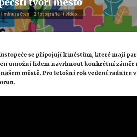
pečští tvoří město
· 1 minuta čtení · 2 fotografie · 1 video
ustopeče se připojují k městům, které mají par
en umožní lidem navrhnout konkrétní záměr n
 našem městě. Pro letošní rok vedení radnice v
orun.