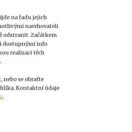
jde na řadu jejich
notlivými navrhovateli
ě odstranit. Začátkem
mi dostupnými info
kou realizaci těch
.
z
, nebo se obraťte
hlíka. Kontaktní údaje
cz
.