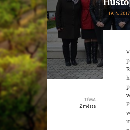
Husto
19. 4. 2017
V
p
R
h
p
v
TÉMA
P
Z města
v
m