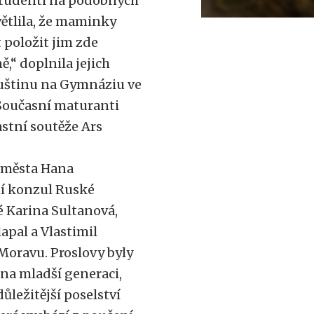
„Studenti na podobných
větlila, že maminky
položit jim zde
ě,“ doplnila jejich
ruštinu na Gymnáziu ve
. Současní maturanti
častní soutěže Ars
 města Hana
ní konzul Ruské
é Karina Sultanová,
pal a Vlastimil
Moravu. Proslovy byly
 na mladší generaci,
ůležitější poselství