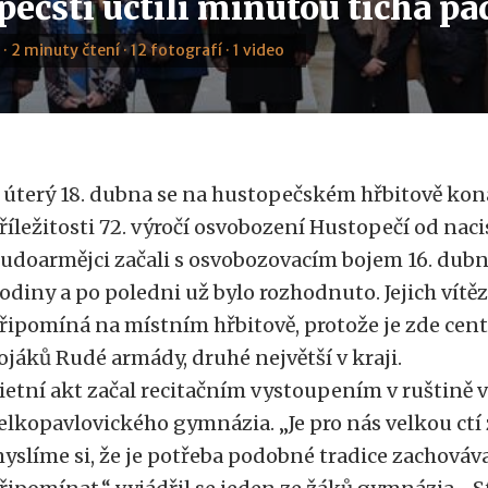
pečští uctili minutou ticha p
 · 2 minuty čtení · 12 fotografí · 1 video
 úterý 18. dubna se na hustopečském hřbitově kona
říležitosti 72. výročí osvobození Hustopečí od nac
udoarmějci začali s osvobozovacím bojem 16. dub
odiny a po poledni už bylo rozhodnuto. Jejich vítěz
řipomíná na místním hřbitově, protože je zde cent
ojáků Rudé armády, druhé největší v kraji.
ietní akt začal recitačním vystoupením v ruštině 
elkopavlovického gymnázia. „Je pro nás velkou ctí
yslíme si, že je potřeba podobné tradice zachováva