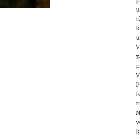
p
u
t
k
u
V
z
p
V
P
f
n
N
v
k