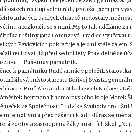
řipomínat,“ vyjádřil se jeden ze žáků gymnázia. 
dálostech recitují velmi rádi, protože jsem jim vys
ěchto mladých padlých chlapců nedostaly možnost 
větinu a rozloučit se s nimi. My to tak uděláme za n
čitelka ruštiny Jana Lorenzová. Tradice vyučovat 
elkých Pavlovicích pokračuje a je o ni stále zájem
ačali recitovat již před sedmi lety. Pravidelně se ú
oetika – Puškinův památník.
ěnce k památníku Rudé armády položili starostka
otměšilová, místostarosta Bořivoj Švásta, generál
ederace v Brně Alexander Nikolaevich Budaev, ataš
áměstek hejtmana Jihomoravského kraje Marek Šla
ěmeček ze Společnosti Ludvíka Svobody pro jižní 
elmi emotivní a přednášející kladli důraz zejména
terá zde byla zastoupena žáky místních škol. „Nejd