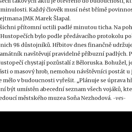
šech takových aktů je otevřeno do budoucnosti, kt
 minulosti. Každý člověk musí nést břímě povinnos
ejtmana JMK Marek Šlapal.
šichni přítomní uctili padlé minutou ticha. Na po
 Hustopečích bylo podle předávacího protokolu po
 nich 98 důstojníků. Hřbitov dnes finančně udržuj
amátník navštěvují pravidelně příbuzní padlých. Př
ustopečí chystají pozůstalí z Běloruska. Bohužel, je
ásti o masový hrob, nemohou návštěvníci postát u
e mělo v budoucnosti vyřešit. „Plánuje se úprava h
 ní být umístěn abecední seznam všech vojáků, kteří
edoucí městského muzea Soňa Nezhodová.
-ves-