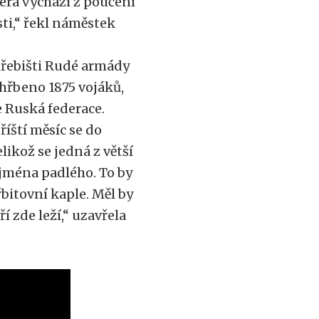
erá vychází z poučení
ti,“ řekl náměstek
hřebišti Rudé armády
hřbeno 1875 vojáků,
e Ruská federace.
íští měsíc se do
likož se jedná z větší
 jména padlého. To by
řbitovní kaple. Měl by
 zde leží,“ uzavřela