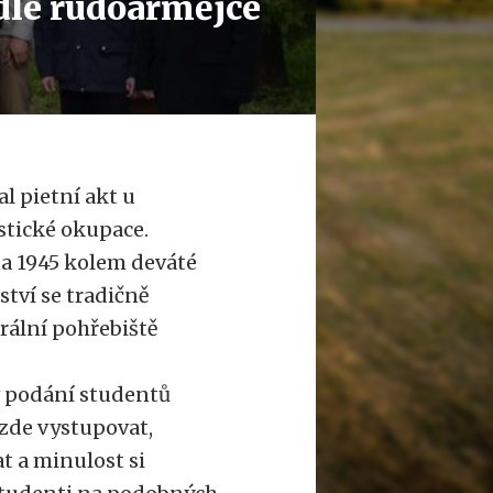
adlé rudoarmějce
l pietní akt u
istické okupace.
na 1945 kolem deváté
ství se tradičně
rální pohřebiště
v podání studentů
 zde vystupovat,
t a minulost si