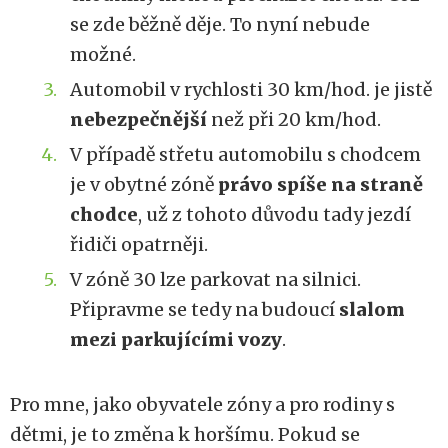
se zde běžně děje. To nyní nebude
možné.
Automobil v rychlosti 30 km/hod. je jistě
nebezpečnější
než při 20 km/hod.
V případě střetu automobilu s chodcem
je v obytné zóně
právo spíše na straně
chodce
, už z tohoto důvodu tady jezdí
řidiči opatrněji.
V zóně 30 lze parkovat na silnici.
Připravme se tedy na budoucí
slalom
mezi parkujícími vozy
.
Pro mne, jako obyvatele zóny a pro rodiny s
dětmi, je to změna k horšímu. Pokud se