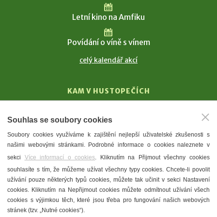
Letní kino na Amfiku
Povídání o víně s vínem
celý kalendář akcí
KAM V HUSTOPEČÍCH
Vinařství
Souhlas se soubory cookies
T. G. Masaryk
Soubory cookies využíváme k zajištění nejlepší uživatelské zkušenosti s
Mandloně
našimi webovými stránkami. Podrobné informace o cookies naleznete v
Ubytování
sekci
Více informací o cookies
. Kliknutím na Přijmout všechny cookies
Restaurace
souhlasíte s tím, že můžeme užívat všechny typy cookies. Chcete-li povolit
užívání pouze některých typů cookies, můžete tak učinit v sekci Nastavení
Městské muzeum a galerie
cookies. Kliknutím na Nepřijmout cookies můžete odmítnout užívání všech
Denní meníčka
cookies s výjimkou těch, které jsou třeba pro fungování našich webových
stránek (tzv. „Nutné cookies“).
Mapa města