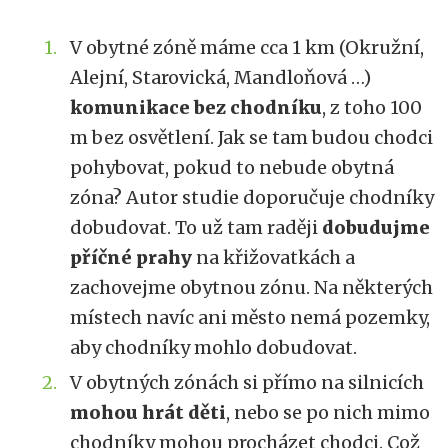
V obytné zóně máme cca 1 km (Okružní,
Alejní, Starovická, Mandloňová …)
komunikace bez chodníku
, z toho 100
m bez osvětlení. Jak se tam budou chodci
pohybovat, pokud to nebude obytná
zóna? Autor studie doporučuje chodníky
dobudovat. To už tam raději
dobudujme
příčné prahy
na křižovatkách a
zachovejme obytnou zónu. Na některých
místech navíc ani město nemá pozemky,
aby chodníky mohlo dobudovat.
V obytných zónách si přímo na silnicích
mohou hrát děti
, nebo se po nich mimo
chodníky mohou procházet chodci. Což