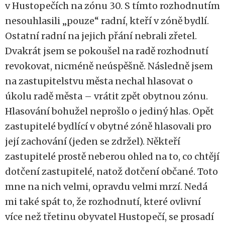
v Hustopečích na zónu 30. S tímto rozhodnutím
nesouhlasili „pouze“ radní, kteří v zóně bydlí.
Ostatní radní na jejich přání nebrali zřetel.
Dvakrát jsem se pokoušel na radě rozhodnutí
revokovat, nicméně neúspěšně. Následně jsem
na zastupitelstvu města nechal hlasovat o
úkolu radě města – vrátit zpět obytnou zónu.
Hlasování bohužel neprošlo o jediný hlas. Opět
zastupitelé bydlící v obytné zóně hlasovali pro
její zachování (jeden se zdržel). Někteří
zastupitelé prostě neberou ohled na to, co chtějí
dotčení zastupitelé, natož dotčení občané. Toto
mne na nich velmi, opravdu velmi mrzí. Nedá
mi také spát to, že rozhodnutí, které ovlivní
více než třetinu obyvatel Hustopečí, se prosadí