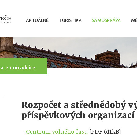
AKTUÁLNĚ
TURISTIKA
SAMOSPRÁVA
MĚ
arentní radnice
Rozpočet a střednědobý v
příspěvkových organizací
-
Centrum volného času
[PDF 611kB]