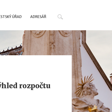
Hledat
STSKÝ ÚŘAD
ADRESÁŘ
ýhled rozpočtu