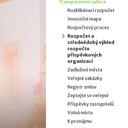
Transparentní radnice
Rozklikávací rozpočet
Investiční mapa
Rozpočtový proces
Rozpočet a
střednědobý výhled
rozpočtu
příspěvkových
organizací
Zadlužení města
Veřejné zakázky
Registr smluv
Zeptejte se veřejně
Příspěvky zastupitelů
Volná místa
K pronájmu