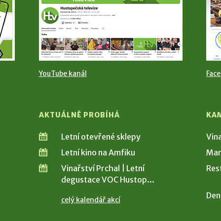
YouTube kanál
Fac
AKTUÁLNĚ PROBÍHÁ
KA
Letní otevřené sklepy
Vin
Letní kino na Amfiku
Man
Vinařství Prchal | Letní
Res
degustace VOC Hustop...
Den
celý kalendář akcí