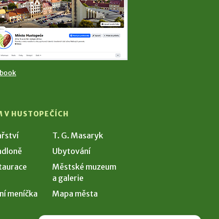
ebook
M V HUSTOPEČÍCH
ařství
T. G. Masaryk
dloně
Ubytování
taurace
Městské muzeum
a galerie
ní meníčka
Mapa města