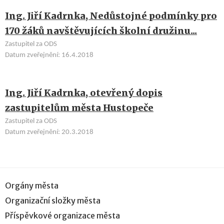
Ing. Jiří Kadrnka, Nedůstojné podmínky pro
170 žáků navštěvujících školní družinu...
Zastupitel za ODS
Datum zveřejnění: 16.4.2018
Ing. Jiří Kadrnka, otevřený dopis
zastupitelům města Hustopeče
Zastupitel za ODS
Datum zveřejnění: 20.3.2018
Orgány města
Organizační složky města
Příspěvkové organizace města