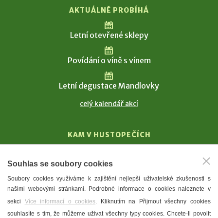
AKTUÁLNĚ PROBÍHÁ
Letní otevřené sklepy
Povídání o víně s vínem
Letní degustace Mandlovky
celý kalendář akcí
KAM V HUSTOPEČÍCH
Vinařství
Souhlas se soubory cookies
T. G. Masaryk
Soubory cookies využíváme k zajištění nejlepší uživatelské zkušenosti s
Mandloně
našimi webovými stránkami. Podrobné informace o cookies naleznete v
Ubytování
sekci
Více informací o cookies
. Kliknutím na Přijmout všechny cookies
Restaurace
souhlasíte s tím, že můžeme užívat všechny typy cookies. Chcete-li povolit