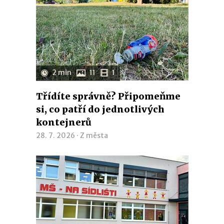
2 min
11
1
Třídíte správně? Připomeňme
si, co patří do jednotlivých
kontejnerů
28. 7. 2026 ·
Z města