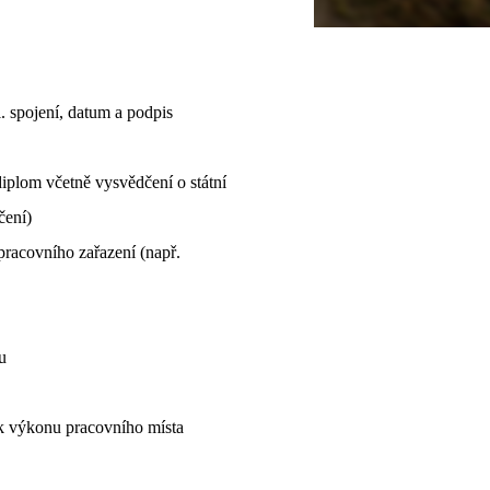
. spojení, datum a podpis
lom včetně vysvědčení o státní
čení)
acovního zařazení (např.
u
k výkonu pracovního místa