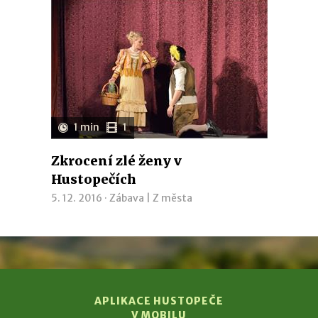
1 min
1
Zkrocení zlé ženy v
Hustopečích
5. 12. 2016 ·
Zábava
|
Z města
APLIKACE HUSTOPEČE
V MOBILU