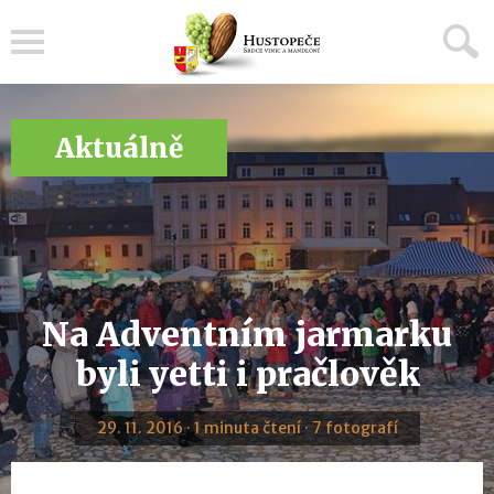
Menu
Aktuálně
Na Adventním jarmarku
byli yetti i pračlověk
29. 11. 2016 · 1 minuta čtení · 7 fotografí