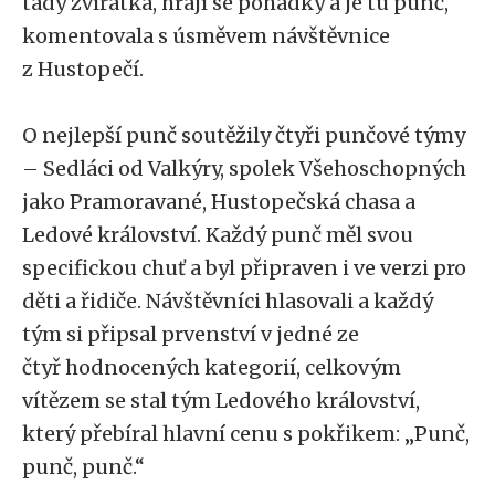
tady zvířátka, hrají se pohádky a je tu punč,“
komentovala s úsměvem návštěvnice
z Hustopečí.
O nejlepší punč soutěžily čtyři punčové týmy
– Sedláci od Valkýry, spolek Všehoschopných
jako Pramoravané, Hustopečská chasa a
Ledové království. Každý punč měl svou
specifickou chuť a byl připraven i ve verzi pro
děti a řidiče. Návštěvníci hlasovali a každý
tým si připsal prvenství v jedné ze
čtyř hodnocených kategorií, celkovým
vítězem se stal tým Ledového království,
který přebíral hlavní cenu s pokřikem: „Punč,
punč, punč.“