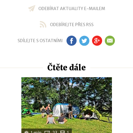
ODEBÍRAT AKTUALITY E-MAILEM
ODEBÍREJTE PŘES RSS
SDÍLEJTE S OSTATNÍMI
FB
TW
GP
EM
Čtěte dále
1 min
23
1