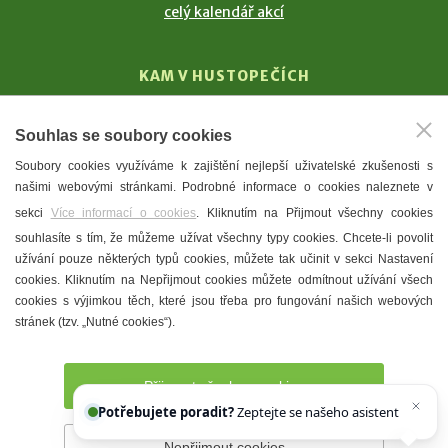
celý kalendář akcí
KAM V HUSTOPEČÍCH
Vinařství
Souhlas se soubory cookies
T. G. Masaryk
Soubory cookies využíváme k zajištění nejlepší uživatelské zkušenosti s
Mandloně
našimi webovými stránkami. Podrobné informace o cookies naleznete v
Ubytování
sekci
Více informací o cookies
. Kliknutím na Přijmout všechny cookies
Restaurace
souhlasíte s tím, že můžeme užívat všechny typy cookies. Chcete-li povolit
užívání pouze některých typů cookies, můžete tak učinit v sekci Nastavení
Městské muzeum a galerie
cookies. Kliknutím na Nepřijmout cookies můžete odmítnout užívání všech
Denní meníčka
cookies s výjimkou těch, které jsou třeba pro fungování našich webových
stránek (tzv. „Nutné cookies“).
Mapa města
Přijmout všechny cookies
Potřebujete poradit?
Zeptejte se našeho asistenta
Chettyho
.
Nepřijmout cookies