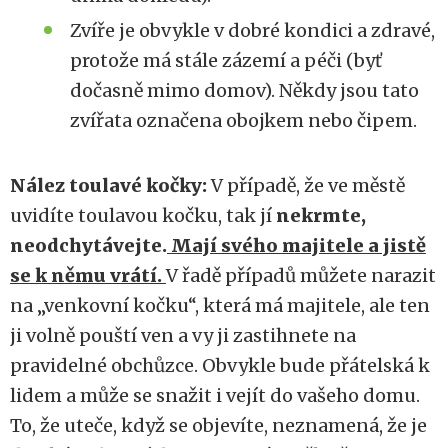
Zvíře je obvykle v dobré kondici a zdravé,
protože má stále zázemí a péči (byť
dočasně mimo domov). Někdy jsou tato
zvířata označena obojkem nebo čipem.
Nález toulavé kočky:
V případě, že ve městě
uvidíte toulavou kočku, tak jí
nekrmte,
neodchytávejte.
Mají svého majitele a jistě
se k němu vrátí.
V řadě případů můžete narazit
na „venkovní kočku“, která má majitele, ale ten
ji volně pouští ven a vy ji zastihnete na
pravidelné obchůzce. Obvykle bude přátelská k
lidem a může se snažit i vejít do vašeho domu.
To, že uteče, když se objevíte, neznamená, že je