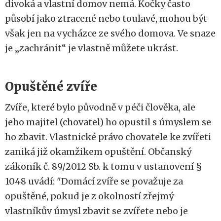
divoká a vlastní domov nemá. Kočky často
působí jako ztracené nebo toulavé, mohou být
však jen na vycházce ze svého domova. Ve snaze
je „zachránit“ je vlastně můžete ukrást.
Opuštěné zvíře
Zvíře, které bylo původně v péči člověka, ale
jeho majitel (chovatel) ho opustil s úmyslem se
ho zbavit. Vlastnické právo chovatele ke zvířeti
zaniká již okamžikem opuštění. Občanský
zákoník č. 89/2012 Sb. k tomu v ustanovení §
1048 uvádí: "Domácí zvíře se považuje za
opuštěné, pokud je z okolností zřejmý
vlastníkův úmysl zbavit se zvířete nebo je