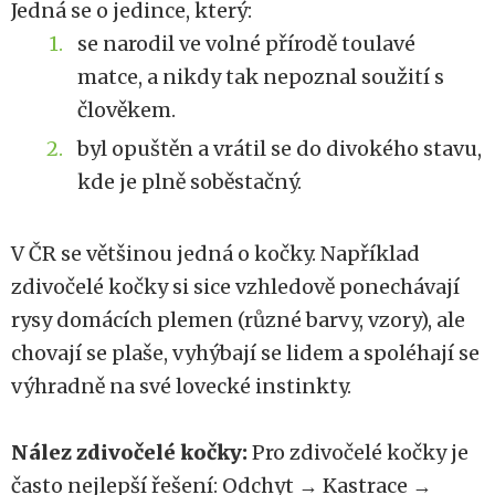
Jedná se o jedince, který:
se narodil ve volné přírodě toulavé
matce, a nikdy tak nepoznal soužití s
člověkem.
byl opuštěn a vrátil se do divokého stavu,
kde je plně soběstačný.
V ČR se většinou jedná o kočky. Například
zdivočelé kočky si sice vzhledově ponechávají
rysy domácích plemen (různé barvy, vzory), ale
chovají se plaše, vyhýbají se lidem a spoléhají se
výhradně na své lovecké instinkty.
Nález zdivočelé kočky:
Pro zdivočelé kočky je
často nejlepší řešení: Odchyt → Kastrace →