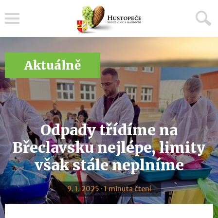
Menu
Aktuálně
Odpady třídíme na
Břeclavsku nejlépe, limity
však stále neplníme
9. 1. 2025 · 1 minuta čtení