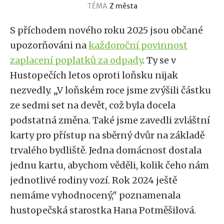
TÉMA
Z města
S příchodem nového roku 2025 jsou občané
upozorňováni na
každoroční povinnost
zaplacení poplatků za odpady
. Ty se v
Hustopečích letos oproti loňsku nijak
nezvedly. „V loňském roce jsme zvýšili částku
ze sedmi set na devět, což byla docela
podstatná změna. Také jsme zavedli zvláštní
karty pro přístup na sběrný dvůr na základě
trvalého bydliště. Jedna domácnost dostala
jednu kartu, abychom věděli, kolik čeho nám
jednotlivé rodiny vozí. Rok 2024 ještě
nemáme vyhodnocený," poznamenala
hustopečská starostka Hana Potměšilová.