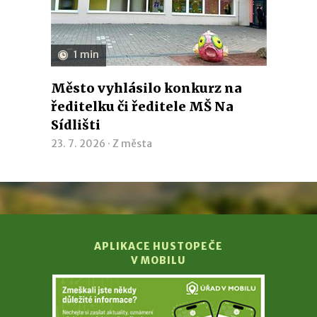
1 min
Město vyhlásilo konkurz na
ředitelku či ředitele MŠ Na
Sídlišti
23. 7. 2026 ·
Z města
APLIKACE HUSTOPEČE
V MOBILU