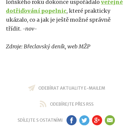
loňského roku dokonce uspořádalo
veřejné
dotřiďování popelnic
, které prakticky
ukázalo, co a jak je ještě možné správně
třídit.
-nov-
Zdroje: Břeclavský deník, web MŽP
ODEBÍRAT AKTUALITY E-MAILEM
ODEBÍREJTE PŘES RSS
SDÍLEJTE S OSTATNÍMI
FB
TW
GP
EM