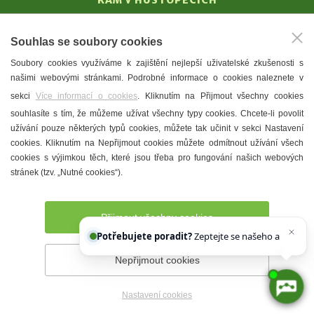
KAM V HUSTOPEČÍCH
Vinařství
Souhlas se soubory cookies
T. G. Masaryk
Soubory cookies využíváme k zajištění nejlepší uživatelské zkušenosti s
Mandloně
našimi webovými stránkami. Podrobné informace o cookies naleznete v
Ubytování
sekci
Více informací o cookies
. Kliknutím na Přijmout všechny cookies
Restaurace
souhlasíte s tím, že můžeme užívat všechny typy cookies. Chcete-li povolit
užívání pouze některých typů cookies, můžete tak učinit v sekci Nastavení
Městské muzeum a galerie
cookies. Kliknutím na Nepřijmout cookies můžete odmítnout užívání všech
Denní meníčka
cookies s výjimkou těch, které jsou třeba pro fungování našich webových
stránek (tzv. „Nutné cookies“).
Mapa města
Přijmout všechny cookies
Potřebujete poradit?
Zeptejte se našeho asistenta
Chettyho
.
Nepřijmout cookies
Prohlášení o přístupnosti
Správce webu
2026 © Město
Hustopeče
Nastavení cookies