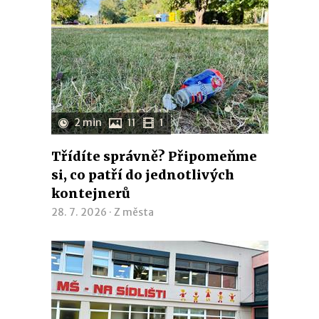
2 min
11
1
Třídíte správně? Připomeňme
si, co patří do jednotlivých
kontejnerů
28. 7. 2026 ·
Z města