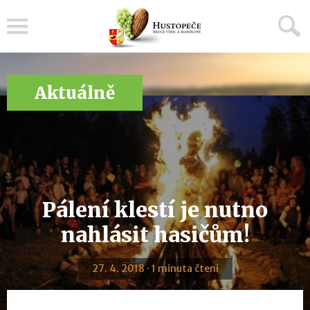
Menu
Aktuálně
Pálení klestí je nutno
nahlásit hasičům!
27. 4. 2018 · 1 minuta čtení