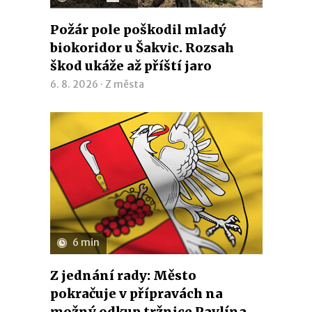
Požár pole poškodil mladý
biokoridor u Šakvic. Rozsah
škod ukáže až příští jaro
6. 8. 2026 ·
Z města
6 min
Z jednání rady: Město
pokračuje v přípravách na
možný odkup tržnice Pavlína