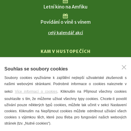
Letní kino na Amfiku
Povídání o víně s vínem
celý kalendář akcí
KAM V HUSTOPEČÍCH
Vinařství
Souhlas se soubory cookies
T. G. Masaryk
Soubory cookies využíváme k zajištění nejlepší uživatelské zkušenosti s
Mandloně
našimi webovými stránkami. Podrobné informace o cookies naleznete v
Ubytování
sekci
Více informací o cookies
. Kliknutím na Přijmout všechny cookies
Restaurace
souhlasíte s tím, že můžeme užívat všechny typy cookies. Chcete-li povolit
užívání pouze některých typů cookies, můžete tak učinit v sekci Nastavení
Městské muzeum a galerie
cookies. Kliknutím na Nepřijmout cookies můžete odmítnout užívání všech
Denní meníčka
cookies s výjimkou těch, které jsou třeba pro fungování našich webových
stránek (tzv. „Nutné cookies“).
Mapa města