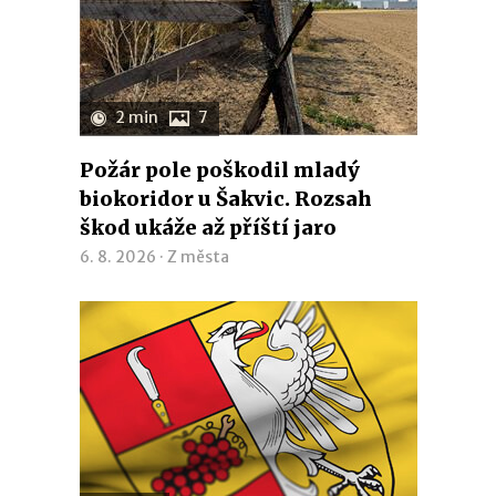
2 min
7
Požár pole poškodil mladý
biokoridor u Šakvic. Rozsah
škod ukáže až příští jaro
6. 8. 2026 ·
Z města