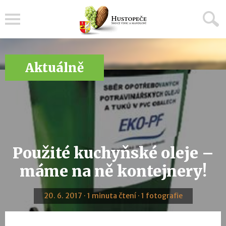
Menu
Aktuálně
Použité kuchyňské oleje –
máme na ně kontejnery!
20. 6. 2017 · 1 minuta čtení · 1 fotografie