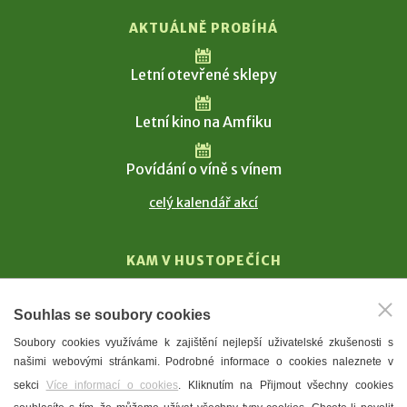
AKTUÁLNĚ PROBÍHÁ
Letní otevřené sklepy
Letní kino na Amfiku
Povídání o víně s vínem
celý kalendář akcí
KAM V HUSTOPEČÍCH
Vinařství
Souhlas se soubory cookies
T. G. Masaryk
Soubory cookies využíváme k zajištění nejlepší uživatelské zkušenosti s
Mandloně
našimi webovými stránkami. Podrobné informace o cookies naleznete v
Ubytování
sekci
Více informací o cookies
. Kliknutím na Přijmout všechny cookies
Restaurace