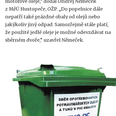
motorové oleje,“ dodal Ondřej Němeček
z MěÚ Hustopeče, OŽP. „Do popelnice dále
nepatří také prázdné obaly od olejů nebo
jakýkoliv jiný odpad. Samozřejmě stále platí,
že použité jedlé oleje je možné odevzdávat na
sběrném dvoře,“ uzavřel Němeček.