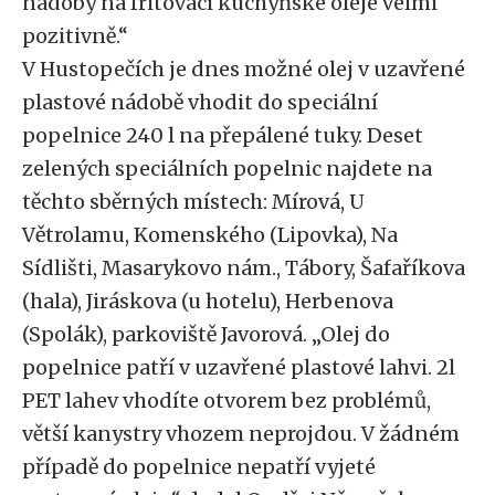
nádoby na fritovací kuchyňské oleje velmi
pozitivně.“
V Hustopečích je dnes možné olej v uzavřené
plastové nádobě vhodit do speciální
popelnice 240 l na přepálené tuky. Deset
zelených speciálních popelnic najdete na
těchto sběrných místech: Mírová, U
Větrolamu, Komenského (Lipovka), Na
Sídlišti, Masarykovo nám., Tábory, Šafaříkova
(hala), Jiráskova (u hotelu), Herbenova
(Spolák), parkoviště Javorová. „Olej do
popelnice patří v uzavřené plastové lahvi. 2l
PET lahev vhodíte otvorem bez problémů,
větší kanystry vhozem neprojdou. V žádném
případě do popelnice nepatří vyjeté